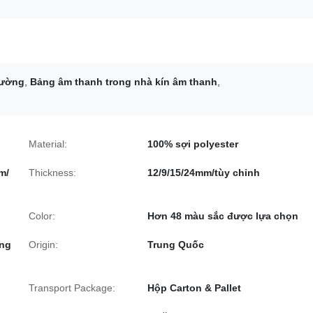
rường
,
Bảng âm thanh trong nhà kín âm thanh
,
Material:
100% sợi polyester
m/
Thickness:
12/9/15/24mm/tùy chỉnh
Color:
Hơn 48 màu sắc được lựa chọn
òng
Origin:
Trung Quốc
Transport Package:
Hộp Carton & Pallet