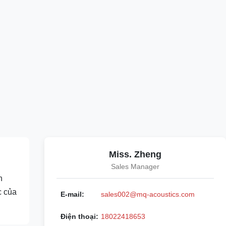
Miss. Zheng
Sales Manager
n
c của
E-mail:
sales002@mq-acoustics.com
Điện thoại:
18022418653