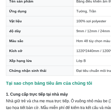
Tên sản phẩm
Bảng điều khiển âm th
Ứng dụng
Tường, Trần
Vật liệu
100% sợi polyester
độ dày
9mm / 12mm / 24mm
Màu sắc
Hơn 48 tùy chọn màu s
Kích cỡ
1220*2440mm / 1200*6
Xếp hạng lửa
Lớp B
Chứng nhận sinh thái
Đạt tiêu chuẩn môi t
Tại sao chọn bảng tiêu âm của chúng tôi
1. Cung cấp trực tiếp tại nhà máy
Nhà giữ trẻ và cha mẹ mua trực tiếp. Ô vuông nhỏ màu be (
tạo họa tiết bàn cờ. Mẫu miễn phí để kiểm tra kết cấu và 