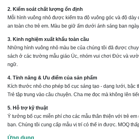
2. Kiểm soát chất lượng ổn định
Mỗi hình vuông nhỏ được kiểm tra độ vuông góc và độ dày 
an toàn cho trẻ em. Màu be giữ ấm dưới ánh sáng ban ngày.
3. Kinh nghiệm xuất khẩu toàn cầu
Những hình vuông nhỏ màu be của chúng tôi đã được chuyể
sách ở các trường mẫu giáo Úc, nhóm vui chơi Đức và vư
ngữ.
4. Tính năng & Ưu điểm của sản phẩm
Kích thước nhỏ cho phép bố cục sáng tạo - dạng lưới, bậc t
Trẻ tập trung vào câu chuyện. Cha mẹ đọc mà không lên tiến
5. Hỗ trợ kỹ thuật
Ý tưởng bố cục miễn phí cho các mẫu thân thiện với trẻ em
bạn. Chúng tôi cung cấp mẫu vị trí có thể in được. MOQ thấ
Ứng dụng