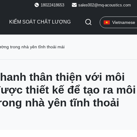
18022418653
sales002@mq-acoustics.com
KIỂM SOÁT CHẤT LƯỢNG
Vietnamese
ường trong nhà yên tĩnh thoải mái
hanh thân thiện với môi
ược thiết kế để tạo ra môi
rong nhà yên tĩnh thoải