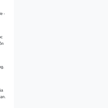
e -
ọc
ôn
ng.
ủa
bạn.