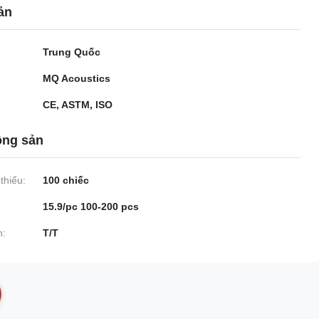
ản
Trung Quốc
MQ Acoustics
CE, ASTM, ISO
ộng sản
thiểu:
100 chiếc
15.9/pc 100-200 pcs
n:
T/T