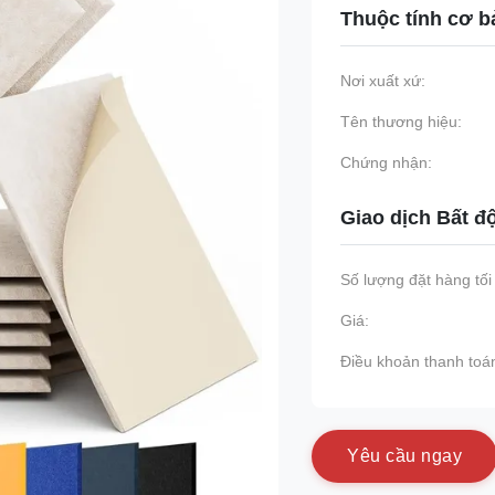
Thuộc tính cơ b
Nơi xuất xứ:
Tên thương hiệu:
Chứng nhận:
Giao dịch Bất đ
Số lượng đặt hàng tối 
Giá:
Điều khoản thanh toá
Y
ê
u
c
ầ
u
n
g
a
y