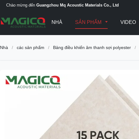
Chào mừng đến
Guangzhou Mq Acoustic Materials Co., Ltd
NHÀ
SẢN PHẨM
VIDEO
Nhà
/
các sản phẩm
/
Bảng điều khiển âm thanh sợi polyester
/