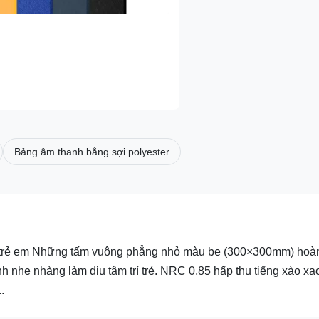
Bảng âm thanh bằng sợi polyester
ủa trẻ em Những tấm vuông phẳng nhỏ màu be (300×300mm) hoà
h nhẹ nhàng làm dịu tâm trí trẻ. NRC 0,85 hấp thụ tiếng xào xạ
.