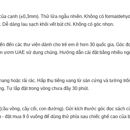
của cạnh (±0,3mm). Thử lửa ngẫu nhiên. Không có formaldehyd
 Dễ dàng lau sạch khỏi vết bút chì. Không có góc nhọn.
n đến các thư viện dành cho trẻ em ở hơn 30 quốc gia. Góc đ
ờn ươm UAE sử dụng chúng. Hướng dẫn cài đặt bằng nhiều ng
hang hoặc rải rác. Hấp thụ tiếng vang từ sàn cứng và tường trố
g. Tự lắp đặt trong vòng chưa đầy 30 phút.
 (cầu vồng, cây cối, con đường). Gửi kích thước góc đọc sách c
p - đặt mua 9 ô vuông để dùng thử phía sau chiếc ghế cao của 