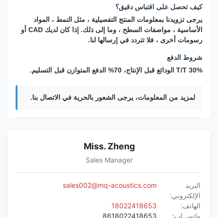
كيف تحصل على اقتباس دقيق؟
يرجى تزويدنا بمعلومات المنتج التفصيلية ، مثل النمط ، المواد
الأساسية ، مواصفات السطح ، وما إلى ذلك. إذا كان لديك CAD أو
رسومات أخرى ، فلا تتردد في إرسالها لنا.
شروط الدفع
T/T 30% الودائع قبل الإنتاج، 70% الدفع المتوازن قبل التسليم.
لمزيد من المعلومات، يرجى الشعور بالحرية في الاتصال بنا.
Miss. Zheng
Sales Manager
البريد
sales002@mq-acoustics.com
الإلكتروني:
الهاتف:
18022418653
واتس اب:
8618022418653