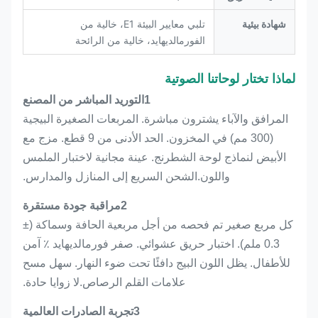
شهادة بيئية
تلبي معايير البيئة E1، خالية من
الفورمالديهايد، خالية من الرائحة
لماذا تختار لوحاتنا الصوتية
1التوريد المباشر من المصنع
المرافق والآباء يشترون مباشرة. المربعات الصغيرة البيجية
(300 مم) في المخزون. الحد الأدنى من 9 قطع. مزج مع
الأبيض لنماذج لوحة الشطرنج. عينة مجانية لاختبار الملمس
واللون.الشحن السريع إلى المنازل والمدارس.
2مراقبة جودة مستقرة
كل مربع صغير تم فحصه من أجل مربعية الحافة وسماكة (±
0.3 ملم). اختبار حريق عشوائي. صفر فورمالديهايد ٪ آمن
للأطفال. يظل اللون البيج دافئًا تحت ضوء النهار. سهل مسح
علامات القلم الرصاص.لا زوايا حادة.
3تجربة الصادرات العالمية