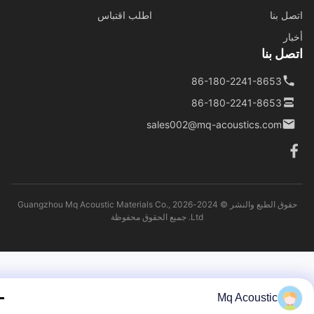
ل بنا
اطلب اقتباس
ار
ل بنا
86-180-2241-8653
86-180-2241-8653
sales002@mq-acoustics.com
حقوق الطبع والنشر © 2024-2026 Guangzhou Mq Acoustic Materials Co.,
Ltd. جميع الحقوق محفوظة
Mq Acoustic