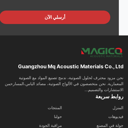
أرسلي الآن
Guangzhou Mq Acoustic Materials Co., L
 مزود محترف لحلول الصوتية، ندمج تصنيع المواد مع الصوتية
عمارية. نحن متخصصون في الألواح الصوتية، مصائد الباس،المسارحمن
ستشارات والتصميم...
ابط سريعة
نزل
المنتجات
يوهات
حولنا
ة في المصنع
مراقبة الجودة