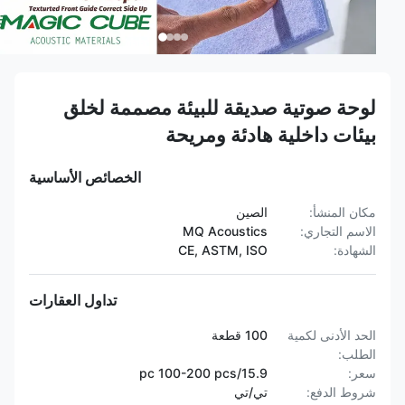
لوحة صوتية صديقة للبيئة مصممة لخلق
بيئات داخلية هادئة ومريحة
الخصائص الأساسية
مكان المنشأ:
الصين
الاسم التجاري:
MQ Acoustics
الشهادة:
CE, ASTM, ISO
تداول العقارات
الحد الأدنى لكمية
100 قطعة
الطلب:
سعر:
15.9/pc 100-200 pcs
شروط الدفع:
تي/تي