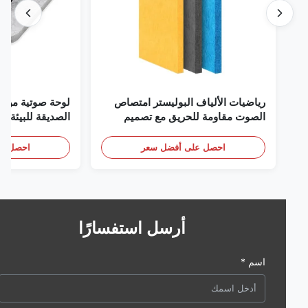
رياضيات الألياف البوليستر امتصاص
لوحة صوتية من الألياف
الصوت مقاومة للحريق مع تصميم
ا
مخصص
والمنازل والسينما
احصل على أفضل سعر
احصل على أف
أرسل استفسارًا
اسم *