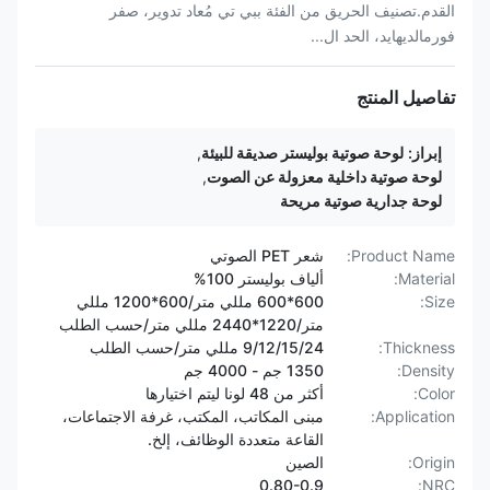
القدم.تصنيف الحريق من الفئة ببي تي مُعاد تدوير، صفر
فورمالديهايد، الحد ال...
تفاصيل المنتج
إبراز:
لوحة صوتية بوليستر صديقة للبيئة
,
لوحة صوتية داخلية معزولة عن الصوت
,
لوحة جدارية صوتية مريحة
Product Name:
شعر PET الصوتي
Material:
ألياف بوليستر 100%
Size:
600*600 مللي متر/600*1200 مللي
متر/1220*2440 مللي متر/حسب الطلب
Thickness:
9/12/15/24 مللي متر/حسب الطلب
Density:
1350 جم - 4000 جم
Color:
أكثر من 48 لونا ليتم اختيارها
Application:
مبنى المكاتب، المكتب، غرفة الاجتماعات،
القاعة متعددة الوظائف، إلخ.
Origin:
الصين
0.80-0.9
NRC: