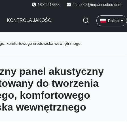
18022418653
sales002@mq-acoustics.com
KONTROLA JAKOŚCI
Polish
nego, komfortowego środowiska wewnętrznego
zny panel akustyczny
towany do tworzenia
ego, komfortowego
ska wewnętrznego