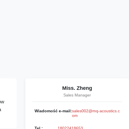
Miss. Zheng
Sales Manager
ów
a
Wiadomość e-mail:
sales002@mq-acoustics.c
om
Tel.:
18022418653