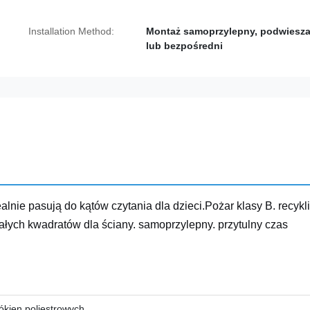
Installation Method:
Montaż samoprzylepny, podwiesz
lub bezpośredni
ie pasują do kątów czytania dla dzieci.Pożar klasy B. recykl
łych kwadratów dla ściany. samoprzylepny. przytulny czas
ókien poliestrowych