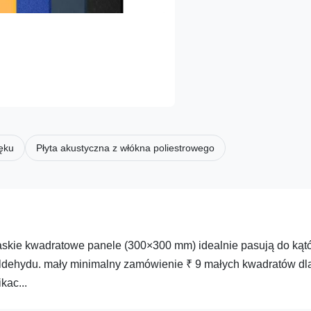
ięku
Płyta akustyczna z włókna poliestrowego
łaskie kwadratowe panele (300×300 mm) idealnie pasują do kąt
rmaldehydu. mały minimalny zamówienie ₹ 9 małych kwadratów dl
kac...