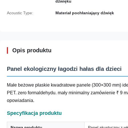
dźwięku
Acoustic Type:
Materiał pochłaniający dźwięk
Opis produktu
Panel ekologiczny łagodzi hałas dla dzieci
Małe beżowe płaskie kwadratowe panele (300×300 mm) idealn
PET. zero formaldehydu. mały minimalny zamówienie ₹ 9 ma
opowiadania.
Specyfikacja produktu
Nazwa produktu
Panel akustyczny z wł