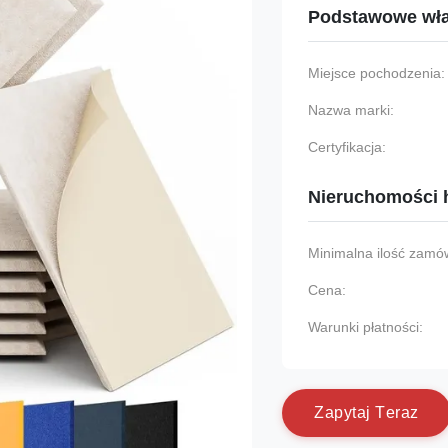
Podstawowe wła
Miejsce pochodzenia:
Nazwa marki:
Certyfikacja:
Nieruchomości 
Minimalna ilość zamów
Cena:
Warunki płatności:
Z
a
p
y
t
a
j
T
e
r
a
z