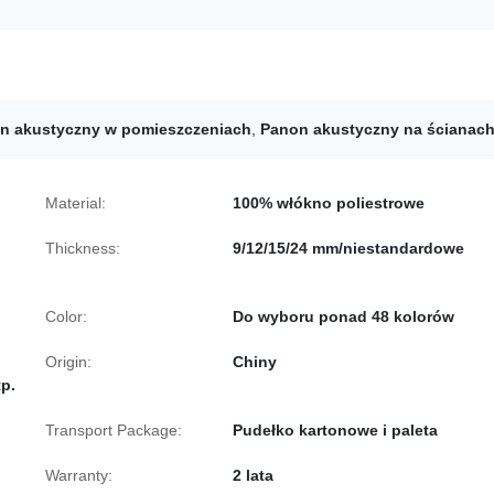
n akustyczny w pomieszczeniach
,
Panon akustyczny na ścianac
Material:
100% włókno poliestrowe
Thickness:
9/12/15/24 mm/niestandardowe
Color:
Do wyboru ponad 48 kolorów
Origin:
Chiny
tp.
Transport Package:
Pudełko kartonowe i paleta
Warranty:
2 lata