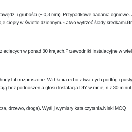
awędzi i grubości (± 0,3 mm). Przypadkowe badania ogniowe. 
aje ciepły w świetle dziennym. Łatwo wytrzeć ślady kredkami.B
ziecięcych w ponad 30 krajach.Przewodniki instalacyjne w wie
schody lub rozproszone. Wchłania echo z twardych podłóg i pust
tają bez podnoszenia głosu.Instalacja DIY w mniej niż 30 minut
cza, drzewo, droga). Wyślij wymiary kąta czytania.Niski MOQ