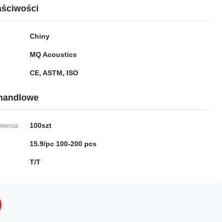
ściwości
Chiny
MQ Acoustics
CE, ASTM, ISO
handlowe
ienia:
100szt
15.9/pc 100-200 pcs
T/T