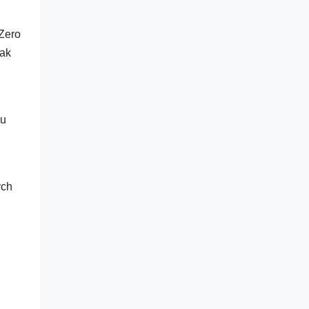
Zero
rak
lu
ych
.