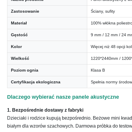
Zastosowanie
Ściany, sufity
Materiał
100% włókna poliest
Gęstość
9 mm / 12 mm / 24 
Kolor
Więcej niż 48 opcji k
Wielkość
1220*2440mm / 1200*
Poziom ognia
Klasa B
Certyfikacja ekologiczna
Spełnia normy środow
Dlaczego wybierać nasze panele akustyczne
1. Bezpośrednie dostawy z fabryki
Dzieciaki i rodzice kupują bezpośrednio. Beżowe mini kwa
białym dla wzorów szachowych. Darmowa próbka do testowan