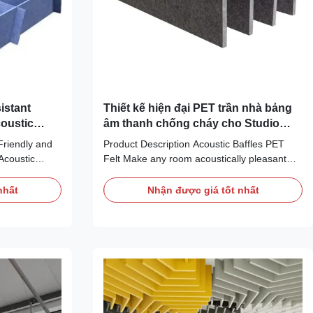
istant
Thiết kế hiện đại PET trần nhà bảng
coustic
âm thanh chống cháy cho Studio
NRC 0.9
Friendly and
Product Description Acoustic Baffles PET
Acoustic
Felt Make any room acoustically pleasant
 for superior
with PET Felt acoustic ceiling baffles! In
itects,
addition to absorbing the sound and
nhất
Nhận được giá tốt nhất
oritize
counteracting reverberation, they can also
, these panels
be combined in different ways to the ceilings
contributing to
which will give a unique and dynamic feel to
any ...