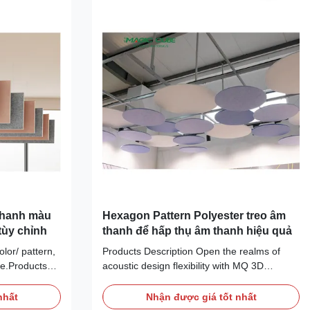
 thanh màu
Hexagon Pattern Polyester treo âm
ùy chỉnh
thanh để hấp thụ âm thanh hiệu quả
lor/ pattern,
Products Description Open the realms of
ce.Products
acoustic design flexibility with MQ 3D
 acoustic
polyester fiber acoustic tiles, a modular
lyester fiber
acoustic wall panel designed to create a
nhất
Nhận được giá tốt nhất
ic wall panel
contemporary finish and add simple and