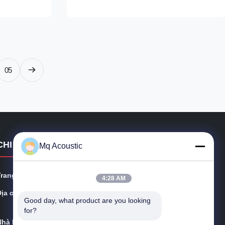
ary finish
effective acoustic control to any interior
oustic ...
environment. It is suitable for residential,
office, ...
05
CHI TIẾT LIÊN HỆ
Mq Acoustic
Trang web:
acousticpanelwalls.com
4:28 AM
ịa chỉ:
Tòa nhà kinh doanh KeZhu, đường ZhuJi, quận TianH
Good day, what product are you looking 
e, Quảng Châu, Trung Quốc
for?
Nhà Máy:
Số 29, đường Tongguang, thị trấn Haitong, quận Shey