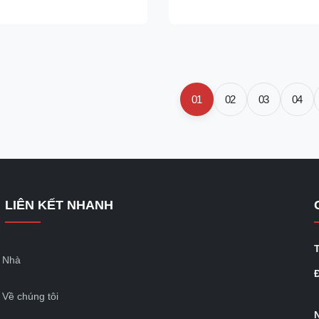
eate a contemporary finish
designed to create a contempor
and effective acoustic ...
and add simple and effective ac
01
02
03
04
LIÊN KẾT NHANH
Nhà
Đ
Về chúng tôi