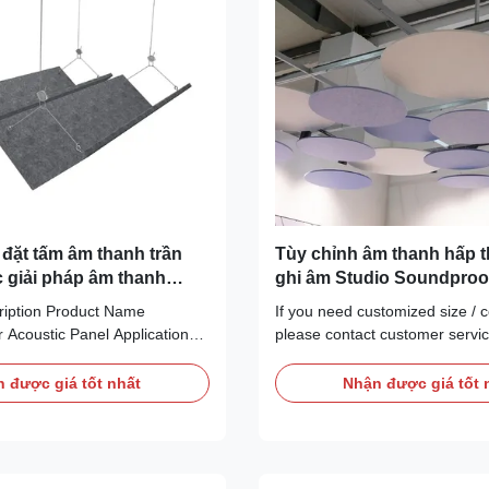
 đặt tấm âm thanh trần
Tùy chỉnh âm thanh hấp t
 giải pháp âm thanh
ghi âm Studio Soundproo
 và hiệu quả
trần
ription Product Name
If you need customized size / co
r Acoustic Panel Application
please contact customer servic
 Material 100% Polyester
Description Open the realms of
ss 9mm / 12mm / 24mm /
design flexibility with MQ 3D po
 được giá tốt nhất
Nhận được giá tốt 
lor more than 48 colors
acoustic tiles, a modular acoust
mizable upon request) Fire
designed to create a contempor
 Eco-Certification Meets E1
and add simple and effective ac
standards, ...