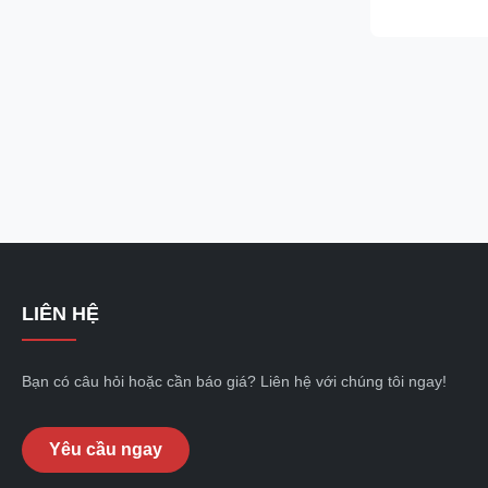
designed to cr
and add simple 
LIÊN HỆ
Bạn có câu hỏi hoặc cần báo giá? Liên hệ với chúng tôi ngay!
Yêu cầu ngay