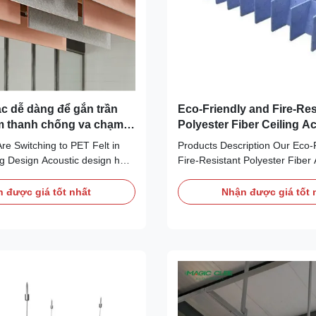
c dễ dàng để gắn trần
Eco-Friendly and Fire-Res
m thanh chống va chạm
Polyester Fiber Ceiling A
Panel for Meeting Room
e Switching to PET Felt in
Products Description Our Eco-
ng Design Acoustic design has
Fire-Resistant Polyester Fiber 
idered an important part of
Panels are the modern solution
ver time, designers, architects
noise control. Designed for arch
 được giá tốt nhất
Nhận được giá tốt 
wners have tried a variety of
designers, and builders who pri
terials to help control
sustainability, safety, and style
nd in both residential and ...
effectively absorb sound while 
...