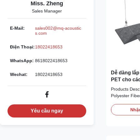
Miss. Zheng
Sales Manager
E-Mail:
sales002@mq-acoustic
s.com
Điện Thoại:
18022418653
WhatsApp:
8618022418653
Dễ dàng lắp
Wechat:
18022418653
PET cho các
nhanh chóng
Products Desc
Polyester Fibe
Ceilings Panel
Fiber Thickne
Nhận
Yêu cầu ngay
Customized Co
options (custo
Rating Class B
environmental 