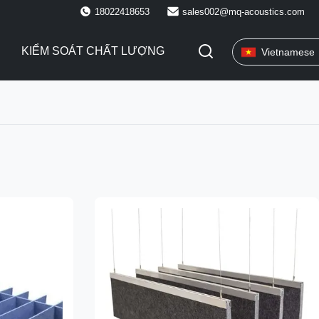
18022418653
sales002@mq-acoustics.com
KIỂM SOÁT CHẤT LƯỢNG
Vietnamese