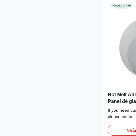
Hot Melt Ad
Panel để giả
If you need cus
please contact
Description Op
design flexibil
Nhận
acoustic tiles,