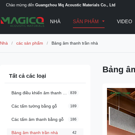
Chào mừng đến
Guangzhou Mq Acoustic Materials Co., Ltd
NHÀ
SẢN PHẨM
VIDEO
Nhà
/
các sản phẩm
/
Bảng âm thanh trần nhà
Bảng âm
Tất cả các loại
Bảng điều khiển âm thanh sợi polyester
839
Các tấm tường bằng gỗ
189
Các tấm âm thanh bằng gỗ
186
Bảng âm thanh trần nhà
42