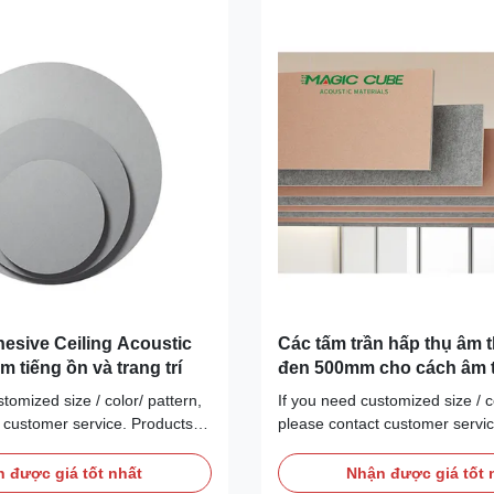
hesive Ceiling Acoustic
Các tấm trần hấp thụ âm
m tiếng ồn và trang trí
đen 500mm cho cách âm t
tomized size / color/ pattern,
If you need customized size / co
 customer service. Products
please contact customer servi
en the realms of acoustic
DescriptionOpen the realms of
ity with MQ 3D polyester fiber
design flexibility with MQ 3D po
 được giá tốt nhất
Nhận được giá tốt 
 a modular acoustic wall panel
acoustic tiles, a modular acoust