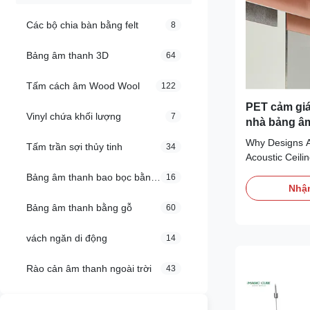
Các bộ chia bàn bằng felt
8
Bảng âm thanh 3D
64
Tấm cách âm Wood Wool
122
PET cảm giá
Vinyl chứa khối lượng
7
nhà bảng â
tùy chỉnh
Why Designs Ar
Tấm trần sợi thủy tinh
34
Acoustic Ceili
long been cons
Bảng âm thanh bao bọc bằng vải
16
architecture. O
Nhận
and building o
Bảng âm thanh bằng gỗ
60
methods and ma
echoes and sou
vách ngăn di động
14
Rào cản âm thanh ngoài trời
43