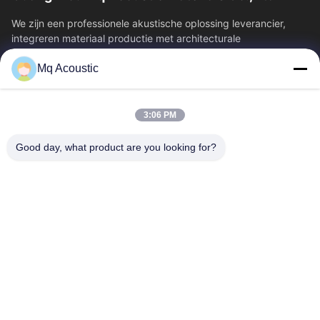
We zijn een professionele akustische oplossing leverancier,
integreren materiaal productie met architecturale
akoestiek.theatersWe leveren...
Mq Acoustic
Snelkoppelingen
Huis
Producten
3:06 PM
Video's
Over Ons
Fabriekstour
Kwaliteitscontrole
Good day, what product are you looking for?
Neem Contact Met Ons Op
Vraag Een Offerte
Nieuws
Contacteer Ons
86-180-2241-8653
86-180-2241-8653
sales002@mq-acoustics.com