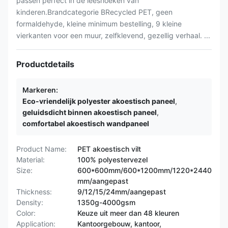
passen perfect in de leeshoeken van
kinderen.Brandcategorie BRecycled PET, geen
formaldehyde, kleine minimum bestelling, 9 kleine
vierkanten voor een muur, zelfklevend, gezellig verhaal. ...
Productdetails
Markeren:
Eco-vriendelijk polyester akoestisch paneel
,
geluidsdicht binnen akoestisch paneel
,
comfortabel akoestisch wandpaneel
Product Name:
PET akoestisch vilt
Material:
100% polyestervezel
Size:
600*600mm/600*1200mm/1220*2440
mm/aangepast
Thickness:
9/12/15/24mm/aangepast
Density:
1350g-4000gsm
Color:
Keuze uit meer dan 48 kleuren
Application:
Kantoorgebouw, kantoor,