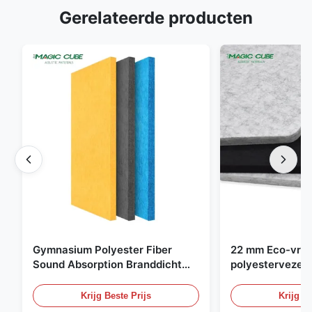
Gerelateerde producten
Gymnasium Polyester Fiber
22 mm Eco-vrien
Sound Absorption Branddicht
polyestervezel 
Met Op maat gemaakte ontwerp
paneel voor kant
bioscoop
Krijg Beste Prijs
Krijg Be