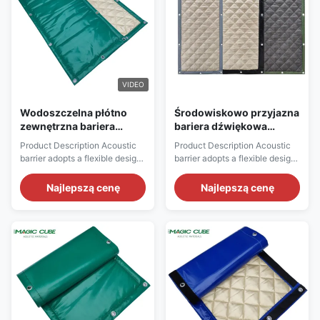
increasing the sound insulation
characteristics such as
...
waterproof ...
VIDEO
Wodoszczelna płótno
Środowiskowo przyjazna
zewnętrzna bariera
bariera dźwiękowa
dźwiękowa STC 17dB i
zewnętrzna Niebieski
Product Description Acoustic
Product Description Acoustic
opóźniacz płomieni
Zielony do izolacji
barrier adopts a flexible design
barrier adopts a flexible design
akustycznej
and can be hung on the steel
and can be hung on the steel
frame and wall through
frame and wall through
Najlepszą cenę
Najlepszą cenę
hardware accessories,
hardware accessories,
eftectively increasing the
eftectively increasing the
sound insulation performance.
sound insulation performance.
The sound barrier is
The sound barrier is
composited with materials with
composited with materials with
different acoustic
different acoustic
characteristics such as
characteristics such as
waterproof ...
waterproof ...