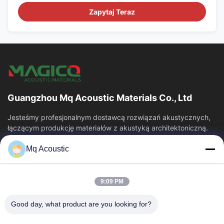
Zapytaj Teraz
Guangzhou Mq Acoustic Materials Co., Ltd
Jesteśmy profesjonalnym dostawcą rozwiązań akustycznych,
łączącym produkcję materiałów z akustyką architektoniczną.
Specjalizujemy się w panelach...
Mq Acoustic
Szybkie Linki
Do Domu
Produkty
9:09 PM
Filmy
O Nas
Wycieczka Po Fabryce
Kontrola Jakości
Good day, what product are you looking for?
Skontaktuj Się Z Nami
Poproś O Wycenę