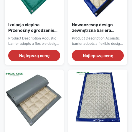
Izolacja cieplna
Nowoczesny design
Przenośny ogrodzenie
zewnętrzna bariera
akustyczne zewnętrzne
dźwiękowa przyjazna dla
Product Description Acoustic
Product Description Acoustic
lekkie i opóźniające
środowiska Wysokość
barrier adopts a flexible design
barrier adopts a flexible design
płomień
1000 mm
and can be hung on the steel
and can be hung on the steel
frame and wall through
frame and wall through
Najlepszą cenę
Najlepszą cenę
hardware accessories,
hardware accessories,
eftectively increasing the
eftectively increasing the
sound insulation performance.
sound insulation performance.
The sound barrier is
The sound barrier is
composited with materials with
composited with materials with
different acoustic
different acoustic
characteristics such as
characteristics such as
waterproof ...
waterproof ...