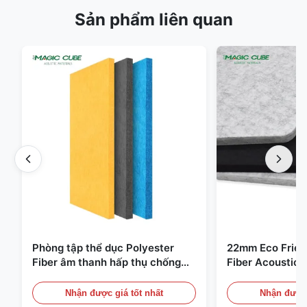
Sản phẩm liên quan
Phòng tập thể dục Polyester
22mm Eco Frien
Fiber âm thanh hấp thụ chống
Fiber Acoustic 
cháy với thiết kế tùy chỉnh
phòng nhà và rạ
Nhận được giá tốt nhất
Nhận được 