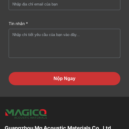
Tin nhắn *
Nộp Ngay
Guangzhou Mq Acoustic Materials Co., Ltd