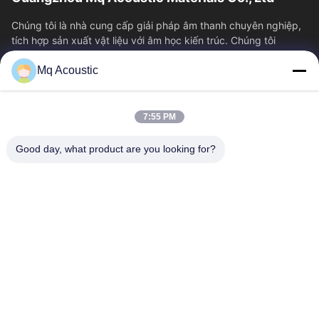
Chúng tôi là nhà cung cấp giải pháp âm thanh chuyên nghiệp,
tích hợp sản xuất vật liệu với âm học kiến trúc. Chúng tôi
chuyên về các loại tấm tiêu...
Mq Acoustic
Liên Kết Nhanh
Nhà
Sản Phẩm
7:55 PM
Video
Về Chúng Tôi
Chuyến Tham Quan Nhà Máy
Kiểm Soát Chất Lượng
Good day, what product are you looking for?
Liên Hệ Với Chúng Tôi
Yêu Cầu Đặt Giá
Tin Tức
Liên Hệ Với Chúng Tôi
86-180-2241-8653
86-180-2241-8653
sales002@mq-acoustics.com