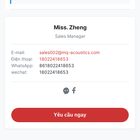
Miss. Zheng
Sales Manager
E-mail:
sales002@mq-acoustics.com
Điện thoại:
18022418653
WhatsApp:
8618022418653
wechat:
18022418653
Yêu cầu ngay