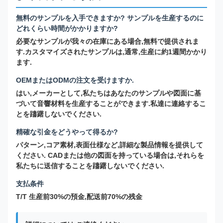
無料のサンプルを入手できますか? サンプルを生産するのに
どれくらい時間がかかりますか?
必要なサンプルが我々の在庫にある場合,無料で提供されま
す.カスタマイズされたサンプルは,通常,生産に約1週間かかり
ます.
OEMまたはODMの注文を受けますか.
はい,メーカーとして,私たちはあなたのサンプルや図面に基
づいて音響材料を生産することができます.私達に連絡するこ
とを躊躇しないでください.
精確な引金をどうやって得るか?
パターン,コア素材,表面仕様など,詳細な製品情報を提供して
ください. CADまたは他の図面を持っている場合は,それらを
私たちに送信することを躊躇しないでください.
支払条件
T/T 生産前30%の預金,配送前70%の残金