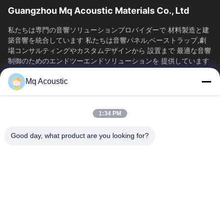
Guangzhou Mq Acoustic Materials Co., Ltd
私たちは専門の音響ソリューションプロバイダーで 材料製造と建
築音響を統合しています 私たちは音響パネル,ベーストラップ,劇
場コンサルティングやカスタムデザインから 設置まで 最適な音響
制御のためのエンドツーエンドソリューションを 提供しています
音の科学を通じて様々な環境における...
Mq Acoustic
SAIKESAISI水素エナジー
家へ
製品
1:34 PM
ビデオ
わたしたち に つい て
工場ツアー
品質管理
Good day, what product are you looking for?
連絡 ください
引金 を 求め て ください
ニュース
送信
86-180-2241-8653
86-180-2241-8653