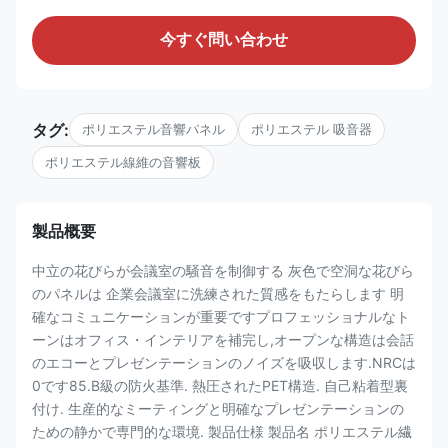
今すぐ問い合わせ
タグ:
ポリエステル音響パネル
ポリエステル 吸音器
ポリエステル線維の音響板
製品概要
中立の花びらが会議室の騒音を制御する 灰色で空洞な花びら
のパネルは 企業会議室に洗練された質感をもたらします 明
確なコミュニケーションが重要ですプロフェッショナルなト
ーンはオフィス・インテリアを補完し,オープンな構造は会話
のエコーとプレゼンテーションのノイズを吸収します.NRCは
0です85.B級の防火基準. 熱圧されたPET構造. 自己粘着型裏
付け. 生産的なミーティングと明確なプレゼンテーションの
ための静かで専門的な環境. 製品仕様 製品名 ポリエステル繊