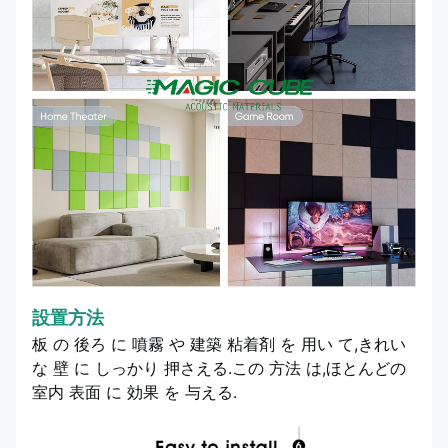
設置方法
板 の 後ろ に 噴霧 や 建築 粘着剤 を 用い て,きれい
な 壁 に しっかり 押さえる.この 方法 は,ほとんどの
室内 表面 に 効果 を 与える.