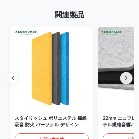
関連製品
スタイリッシュ ポリエステル 繊維
22mm エコフ
吸音 防火 パーソナル デザイン
テル繊維音響パネ
ムと映画館
お問い合わせ
お問