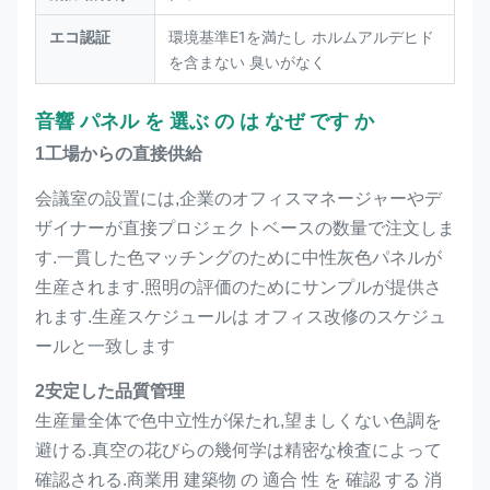
エコ認証
環境基準E1を満たし ホルムアルデヒド
を含まない 臭いがなく
音響 パネル を 選ぶ の は なぜ です か
1工場からの直接供給
会議室の設置には,企業のオフィスマネージャーやデ
ザイナーが直接プロジェクトベースの数量で注文しま
す.一貫した色マッチングのために中性灰色パネルが
生産されます.照明の評価のためにサンプルが提供さ
れます.生産スケジュールは オフィス改修のスケジュ
ールと一致します
2安定した品質管理
生産量全体で色中立性が保たれ,望ましくない色調を
避ける.真空の花びらの幾何学は精密な検査によって
確認される.商業用 建築物 の 適合 性 を 確認 する 消