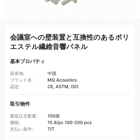
会議室への壁装置と互換性のあるポリ
エステル繊維音響パネル
基本プロパティ
原産地:
中国
ブランド名:
MQ Acoustics
認定:
CE, ASTM, ISO
取引物件
最低注文数量:
100個
価格:
15.9/pc 100-200 pcs
支払い条件:
T/T