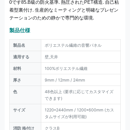
0です85.B級の防火基準. 熱圧されたPET構造. 自己粘
着型裏付け. 生産的なミーティングと明確なプレゼン
テーションのための静かで専門的な環境.
製品仕様
製品名
ポリエステル繊維の音響パネル
適用する
壁,天井
材料
100%ポリエステル繊維
厚さ
9mm / 12mm / 24mm
色
48色以上 (要求に応じてカスタマイズ
できます)
サイズ
1220*2440mm / 1200*600mm (カス
タムサイズが利用可能)
消防 格付け
クラスB