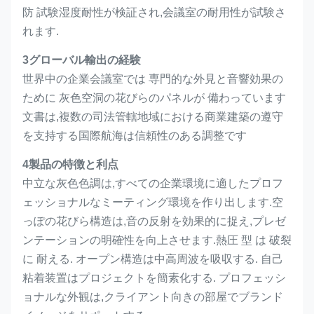
防 試験湿度耐性が検証され,会議室の耐用性が試験さ
れます.
3グローバル輸出の経験
世界中の企業会議室では 専門的な外見と音響効果の
ために 灰色空洞の花びらのパネルが 備わっています
文書は,複数の司法管轄地域における商業建築の遵守
を支持する国際航海は信頼性のある調整です
4製品の特徴と利点
中立な灰色色調は,すべての企業環境に適したプロフ
ェッショナルなミーティング環境を作り出します.空
っぽの花びら構造は,音の反射を効果的に捉え,プレゼ
ンテーションの明確性を向上させます.熱圧 型 は 破裂
に 耐える. オープン構造は中高周波を吸収する. 自己
粘着装置はプロジェクトを簡素化する. プロフェッシ
ョナルな外観は,クライアント向きの部屋でブランド