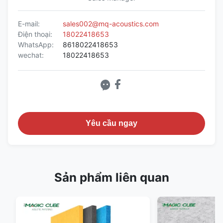
E-mail:
sales002@mq-acoustics.com
Điện thoại:
18022418653
WhatsApp:
8618022418653
wechat:
18022418653
Yêu cầu ngay
Sản phẩm liên quan