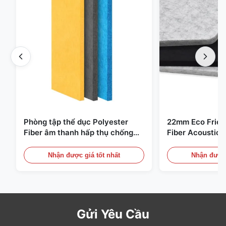
Phòng tập thể dục Polyester
22mm Eco Frien
Fiber âm thanh hấp thụ chống
Fiber Acoustic 
cháy với thiết kế tùy chỉnh
phòng nhà và rạ
Nhận được giá tốt nhất
Nhận được 
Gửi Yêu Cầu