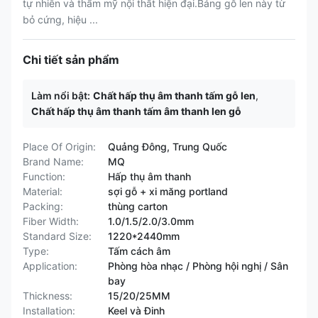
tự nhiên và thẩm mỹ nội thất hiện đại.Bảng gỗ len này từ
bỏ cứng, hiệu ...
Chi tiết sản phẩm
Làm nổi bật:
Chất hấp thụ âm thanh tấm gỗ len
,
Chất hấp thụ âm thanh tấm âm thanh len gỗ
Place Of Origin:
Quảng Đông, Trung Quốc
Brand Name:
MQ
Function:
Hấp thụ âm thanh
Material:
sợi gỗ + xi măng portland
Packing:
thùng carton
Fiber Width:
1.0/1.5/2.0/3.0mm
Standard Size:
1220*2440mm
Type:
Tấm cách âm
Application:
Phòng hòa nhạc / Phòng hội nghị / Sân
bay
Thickness:
15/20/25MM
Installation:
Keel và Đinh