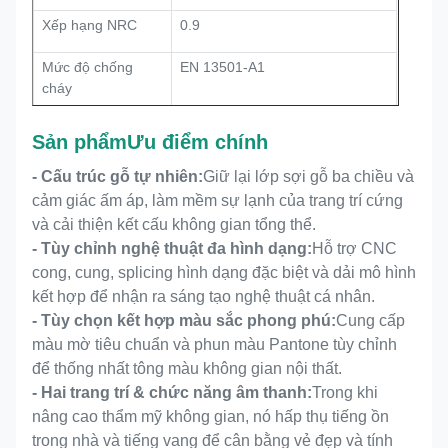
Xếp hạng NRC
0.9
Mức độ chống
EN 13501-A1
cháy
Mức độ môi
E1, không chứa formaldehyde
Sản phẩm
Ưu điểm chính
trường
- Cấu trúc gỗ tự nhiên:
Giữ lại lớp sợi gỗ ba chiều và
Chức năng cốt lõi
Thu hút âm thanh hiệu quả cao
cảm giác ấm áp, làm mềm sự lạnh của trang trí cứng
và trang trí không gian
và cải thiện kết cấu không gian tổng thể.
- Tùy chỉnh nghệ thuật đa hình dạng:
Hỗ trợ CNC
Chức năng cốt lõi
Ngậm âm thanh và trang trí nội
cong, cung, splicing hình dạng đặc biệt và dải mô hình
thất
kết hợp để nhận ra sáng tạo nghệ thuật cá nhân.
- Tùy chọn kết hợp màu sắc phong phú:
Cung cấp
CE,FSC,EN 13501-1 B,ASTM
Giấy chứng nhận
màu mờ tiêu chuẩn và phun màu Pantone tùy chỉnh
E84 lớp A,
để thống nhất tông màu không gian nội thất.
- Hai trang trí & chức năng âm thanh:
Trong khi
nâng cao thẩm mỹ không gian, nó hấp thụ tiếng ồn
trong nhà và tiếng vang để cân bằng vẻ đẹp và tính