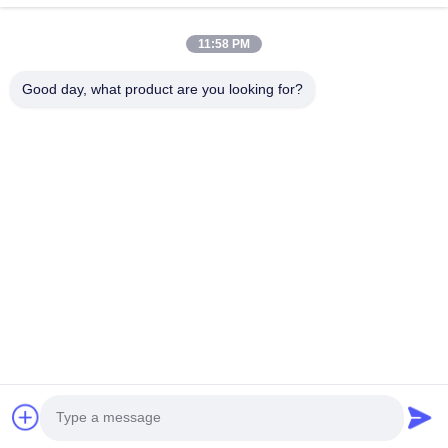
Nhà
Sản Phẩm
11:58 PM
Video
Về Chúng Tôi
Chuyến Tham Quan Nhà Máy
Kiểm Soát Chất Lượng
Good day, what product are you looking for?
Liên Hệ Với Chúng Tôi
Yêu Cầu Đặt Giá
Tin Tức
Liên Hệ Với Chúng Tôi
86-180-2241-8653
86-180-2241-8653
sales002@mq-acoustics.com
Bản quyền © 2024-2026 Guangzhou Mq Acoustic Materials Co., Ltd. Tất
cả các quyền được bảo lưu.