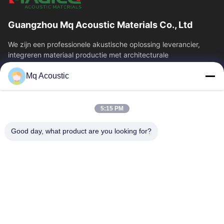
Guangzhou Mq Acoustic Materials Co., Ltd
We zijn een professionele akustische oplossing leverancier,
integreren materiaal productie met architecturale
akoestiek.theatersWe leveren...
Mq Acoustic
Snelkoppelingen
Huis
Producten
5:15 PM
Video's
Over Ons
Fabriekstour
Kwaliteitscontrole
Good day, what product are you looking for?
Neem Contact Met Ons Op
Vraag Een Offerte
Nieuws
Contacteer Ons
86-180-2241-8653
86-180-2241-8653
sales002@mq-acoustics.com