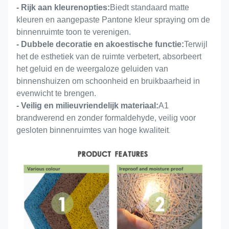
CE,FSC,EN 13501-1
- Rijk aan kleurenopties:
Biedt standaard matte
Certificaat
B,ASTM E84 klasse A,
kleuren en aangepaste Pantone kleur spraying om de
binnenruimte toon te verenigen.
- Dubbele decoratie en akoestische functie:
Terwijl
het de esthetiek van de ruimte verbetert, absorbeert
het geluid en de weergaloze geluiden van
binnenshuizen om schoonheid en bruikbaarheid in
evenwicht te brengen.
- Veilig en milieuvriendelijk materiaal:
A1
brandwerend en zonder formaldehyde, veilig voor
gesloten binnenruimtes van hoge kwaliteit
.