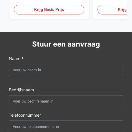
Met Op maat gemaakte ontwerp
paneel voor kant
bioscoop
Krijg Beste Prijs
Krijg Be
Stuur een aanvraag
Naam *
Bedrijfsnaam
Telefoonnummer