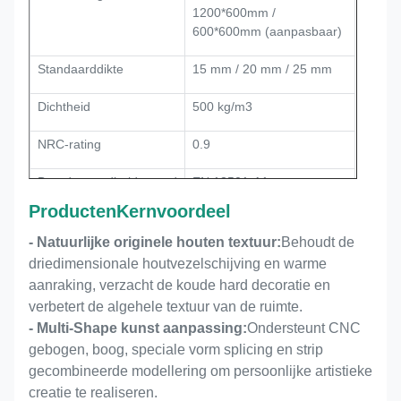
1200*600mm /
600*600mm (aanpasbaar)
Standaarddikte
15 mm / 20 mm / 25 mm
Dichtheid
500 kg/m3
NRC-rating
0.9
Brandwerendheidsgraad
EN 13501-A1
Producten
Kernvoordeel
Milieuniveau
E1-klasse, vrij van
formaldehyde
- Natuurlijke originele houten textuur:
Behoudt de
driedimensionale houtvezelschijving en warme
Kernfunctie
Hoog-efficiënte
aanraking, verzacht de koude hard decoratie en
geluidsabsorptie en
verbetert de algehele textuur van de ruimte.
ruimtelijke decoratie
- Multi-Shape kunst aanpassing:
Ondersteunt CNC
gebogen, boog, speciale vorm splicing en strip
Kernfunctie
Geluidsabsorptie en
interieurversiering
gecombineerde modellering om persoonlijke artistieke
creatie te realiseren.