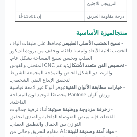
النرويجي للاجئين
درجة مقاومة الحريق
إن 13501-أ1
المستوى البيئي
درجة E1، خالي من الفورمالديهايد
منتج
الميزة الأساسية
الوظيفة الأساسية
امتصاص الصوت عالي الكفاءة
- نسيج الخشب الأصلي الطبيعي:
يحافظ على طبقات ألياف
وتزيين الفضاء
الخشب ثلاثية الأبعاد ولمسة دافئة، ويخفف من برودة الديكور
الصلب ويحسن نسيج المساحة بشكل عام.
الوظيفة الأساسية
امتصاص الصوت والديكور الداخلي
- تخصيص الفن متعدد الأشكال:
يدعم CNC المنحني والقوس
والربط ذو الشكل الخاص والنمذجة المجمعة للشريط
CE، FSC، EN 13501-1 ب،
شهادة
لتحقيق الإبداع الفني الشخصي.
ASTM E84 الفئة أ،
- خيارات مطابقة الألوان الغنية:
يوفر ألوانًا غير لامعة قياسية
ورش ألوان Pantone مخصصًا لتوحيد لون المساحة
الداخلية.
- زخرفة مزدوجة ووظيفة صوتية:
أثناء ترقية جماليات
الفضاء، فإنه يمتص الضوضاء الداخلية والصدى لتحقيق
التوازن بين الجمال والتطبيق العملي.
- مواد آمنة وصديقة للبيئة:
A1 مقاوم للحريق وخالي من