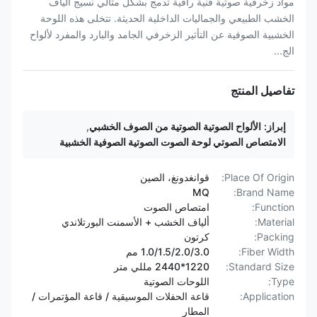
مواد زخرفية صوتية فنية راقية تدمج بشكل مثالي نسيج ألياف
الخشب الطبيعي والجماليات الداخلية الحديثة. تتخلى هذه اللوحة
الخشبية الصوفية عن التأثير الزخرفي الجامد والبارد والمفرد لألواح
الج...
تفاصيل المنتج
إبراز:
الألواح الصوتية الصوتية من الصوف الخشبي
,
الامتصاص الصوتي لوحة الصوت الصوتية الصوفية الخشبية
Place Of Origin:
قوانغدونغ، الصين
MQ
Brand Name:
Function:
امتصاص الصوت
Material:
ألياف الخشب + الأسمنت البورتلاندي
Packing:
كرتون
Fiber Width:
1.0/1.5/2.0/3.0 مم
Standard Size:
1220*2440 مللي متر
Type:
اللوحات الصوتية
Application:
قاعة الحفلات الموسيقية / قاعة المؤتمرات /
المطار