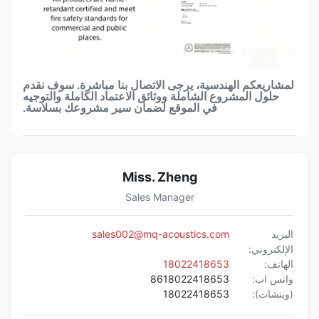
لمشاريعكم الهندسية، يرجى الاتصال بنا مباشرة. سوف نقدم
حلول المشروع الشاملة ووثائق الاعتماد الكاملة والتوجيه
في الموقع لضمان سير مشروعك بسلاسة.
Miss. Zheng
Sales Manager
البريد
sales002@mq-acoustics.com
الإلكتروني:
الهاتف:
18022418653
واتس اب:
8618022418653
(ويتشات):
18022418653