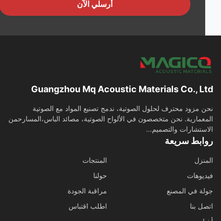
أرسلي الآن
Guangzhou Mq Acoustic Materials Co., L
 مزود محترف لحلول الصوتية، ندمج تصنيع المواد مع الصوتية
عمارية. نحن متخصصون في الألواح الصوتية، مصائد الباس،المسارحمن
ستشارات والتصميم...
ابط سريعة
نزل
المنتجات
يوهات
حولنا
ة في المصنع
مراقبة الجودة
ل بنا
اطلب اقتباس