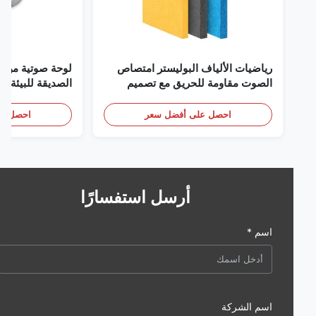
رياضيات الألياف البوليستر امتصاص
لوحة صوتية من الألياف
الصوت مقاومة للحريق مع تصميم
ا
مخصص
والمنازل والسينما
احصل على أفضل سعر
احصل على أف
أرسل استفسارًا
اسم *
اسم الشركة