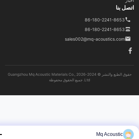
ار
ل بنا
86-180-2241-8653
86-180-2241-8653
sales002@mq-acoustics.com
حقوق الطبع والنشر © 2024-2026 Guangzhou Mq Acoustic Materials Co.,
Ltd. جميع الحقوق محفوظة
Mq Acoustic