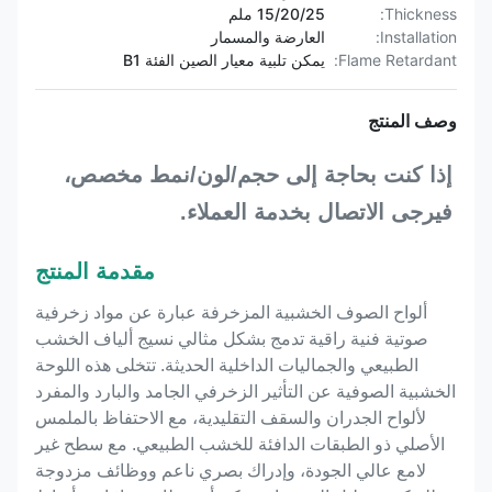
Thickness:
15/20/25 ملم
Installation:
العارضة والمسمار
Flame Retardant:
يمكن تلبية معيار الصين الفئة B1
وصف المنتج
إذا كنت بحاجة إلى حجم/لون/نمط مخصص، 
فيرجى الاتصال بخدمة العملاء.
مقدمة المنتج
ألواح الصوف الخشبية المزخرفة عبارة عن مواد زخرفية
صوتية فنية راقية تدمج بشكل مثالي نسيج ألياف الخشب
الطبيعي والجماليات الداخلية الحديثة. تتخلى هذه اللوحة
الخشبية الصوفية عن التأثير الزخرفي الجامد والبارد والمفرد
لألواح الجدران والسقف التقليدية، مع الاحتفاظ بالملمس
الأصلي ذو الطبقات الدافئة للخشب الطبيعي. مع سطح غير
لامع عالي الجودة، وإدراك بصري ناعم ووظائف مزدوجة