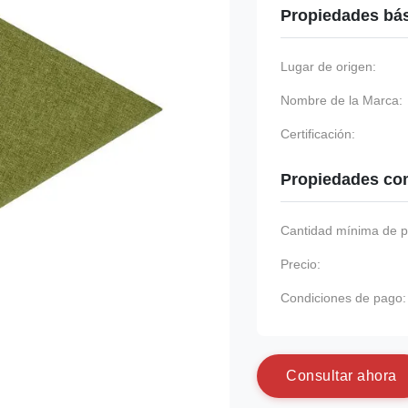
Propiedades bá
Lugar de origen:
Nombre de la Marca:
Certificación:
Propiedades co
Cantidad mínima de p
Precio:
Condiciones de pago:
C
o
n
s
u
l
t
a
r
a
h
o
r
a