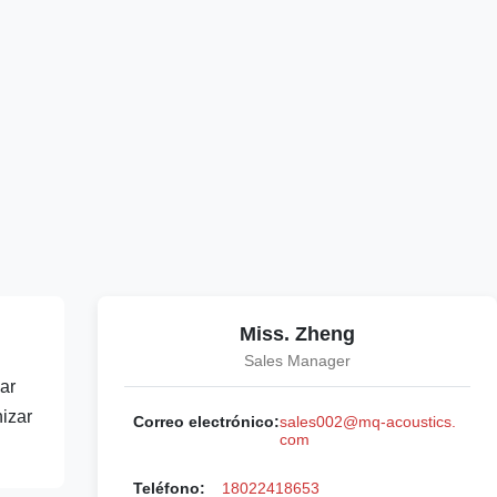
Miss. Zheng
Sales Manager
ar
izar
Correo electrónico:
sales002@mq-acoustics.
com
Teléfono:
18022418653