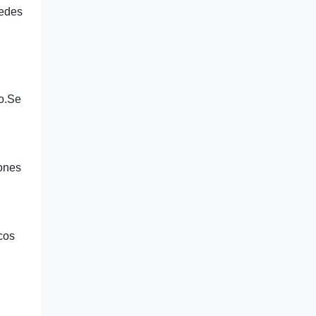
redes
ro.Se
ones
cos