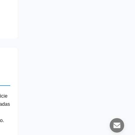
icie
tadas
o.