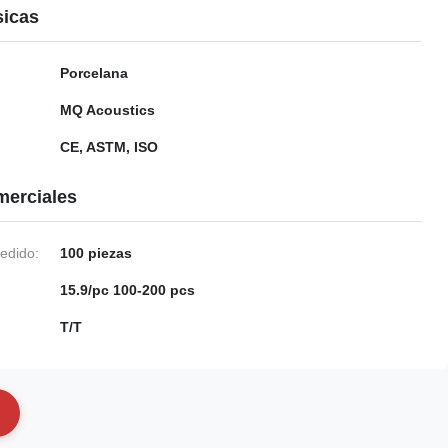
sicas
Porcelana
MQ Acoustics
CE, ASTM, ISO
merciales
edido:
100 piezas
15.9/pc 100-200 pcs
T/T