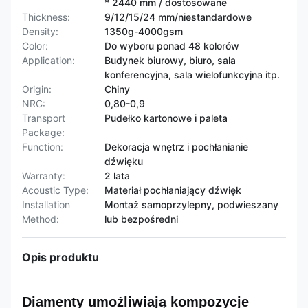
* 2440 mm / dostosowane
Thickness:
9/12/15/24 mm/niestandardowe
Density:
1350g-4000gsm
Color:
Do wyboru ponad 48 kolorów
Application:
Budynek biurowy, biuro, sala
konferencyjna, sala wielofunkcyjna itp.
Origin:
Chiny
NRC:
0,80-0,9
Transport
Pudełko kartonowe i paleta
Package:
Function:
Dekoracja wnętrz i pochłanianie
dźwięku
Warranty:
2 lata
Acoustic Type:
Materiał pochłaniający dźwięk
Installation
Montaż samoprzylepny, podwieszany
Method:
lub bezpośredni
Opis produktu
Diamenty umożliwiają kompozycje