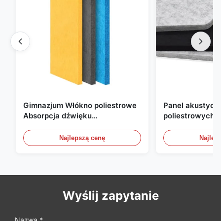
Gimnazjum Włókno poliestrowe
Panel akustyczn
Absorpcja dźwięku
poliestrowych o
Ognioodporny z dostosowanym
mm, przyjazny d
projektem
do biura, domu i
Najlepszą cenę
Najlep
Wyślij zapytanie
Nazwa *