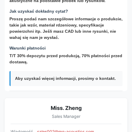
akustyczne na podstawie próbek lub rysunków.
Jak uzyskać dokładny cytat?
Proszę podać nam szczegółowe informacje o produkcie,
takie jak wzór, materiał rdzeniowy, specyfikacje
powierzchni itp. Jeśli masz CAD lub inne rysunki, nie
wahaj się nam je wysłać.
Warunki płatności
T/T 30% depozytu przed produkcją, 70% płatności przed
dostawą.
Aby uzyskać więcej informacji, prosimy o kontakt.
Miss. Zheng
Sales Manager
Wiadomość
sales002@mq-acoustics.com