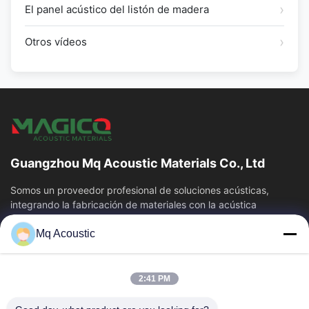
El panel acústico del listón de madera
Otros vídeos
Guangzhou Mq Acoustic Materials Co., Ltd
Somos un proveedor profesional de soluciones acústicas,
integrando la fabricación de materiales con la acústica
arquitectónica.TeatroDesde la...
Mq Acoustic
Vínculos Rápidos
En Casa
Productos
2:41 PM
Los Vídeos
Sobre Nosotros
Recorrido Por La Fábrica
Control De Calidad