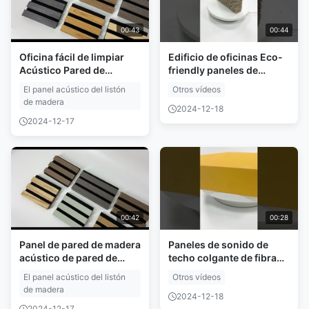
00:43
00:44
Oficina fácil de limpiar
Edificio de oficinas Eco-
Acústico Pared de
friendly paneles de
paneles de madera con
cemento de lana de
El panel acústico del listón
Otros vídeos
superficie de chapa
madera deducción de
de madera
ruido
2024-12-18
2024-12-17
00:42
00:28
Panel de pared de madera
Paneles de sonido de
acústico de pared de
techo colgante de fibra
madera de pizarra para el
de vidrio de alta densidad
El panel acústico del listón
Otros vídeos
teatro
para aislamiento acústico
de madera
2024-12-18
2024-12-17