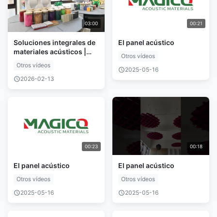
03:00
00:21
Soluciones integrales de
El panel acústico
materiales acústicos |
Otros vídeos
Proveedor directo de
Otros vídeos
fábrica
2025-05-16
2026-02-13
00:23
00:18
El panel acústico
El panel acústico
Otros vídeos
Otros vídeos
2025-05-16
2025-05-16