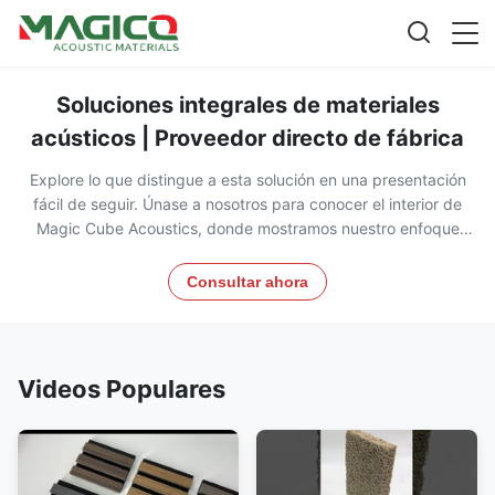
Soluciones integrales de materiales
acústicos | Proveedor directo de fábrica
Explore lo que distingue a esta solución en una presentación
fácil de seguir. Únase a nosotros para conocer el interior de
Magic Cube Acoustics, donde mostramos nuestro enfoque
integrado de soluciones acústicas, desde la fabricación de
materiales hasta la acústica arquitectónica y el control del ruido
Consultar ahora
industrial. Vea cómo nuestros productos diseñados por
expertos combinan un rendimiento acústico superior con un
atractivo estético y descubra las capacidades de nuestra
fábrica que produce más de 500 000 metros cuadrados de
Videos Populares
materiales acústicos de alta calidad al año.