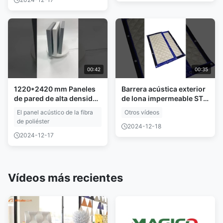
00:42
00:35
1220*2420 mm Paneles
Barrera acústica exterior
de pared de alta densidad
de lona impermeable STC
para el control del ruido
17dB y retardante de
El panel acústico de la fibra
Otros vídeos
de oficina
llama
de poliéster
2024-12-18
2024-12-17
Vídeos más recientes