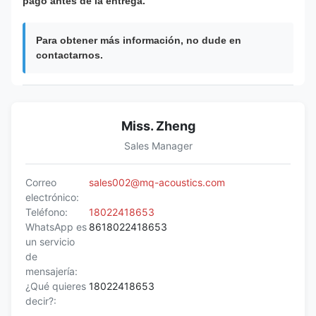
pago antes de la entrega.
Para obtener más información, no dude en
contactarnos.
Miss. Zheng
Sales Manager
Correo
sales002@mq-acoustics.com
electrónico:
Teléfono:
18022418653
WhatsApp es
8618022418653
un servicio
de
mensajería:
¿Qué quieres
18022418653
decir?: