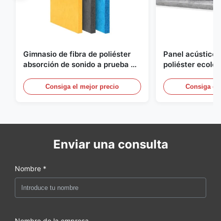
Gimnasio de fibra de poliéster
Panel acústico d
absorción de sonido a prueba de
poliéster ecoló
fuego con diseño personalizado
para oficina, ho
Consiga el mejor precio
Consiga el 
Enviar una consulta
Nombre *
Nombre de la empresa