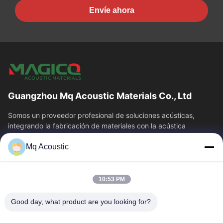
Envíe ahora
Guangzhou Mq Acoustic Materials Co., Ltd
Somos un proveedor profesional de soluciones acústicas,
integrando la fabricación de materiales con la acústica
arquitectónica.TeatroDesde la...
Mq Acoustic
Vínculos Rápidos
En Casa
Productos
10:53 PM
Los Vídeos
Sobre Nosotros
Recorrido Por La Fábrica
Control De Calidad
Good day, what product are you looking for?
Contacta Con Nosotros
Solicitar Una Cita