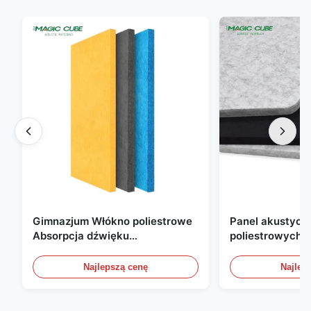
Gimnazjum Włókno poliestrowe
Panel akustyczn
Absorpcja dźwięku
poliestrowych o
Ognioodporny z dostosowanym
mm, przyjazny d
projektem
do biura, domu i
Najlepszą cenę
Najlep