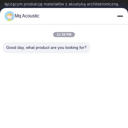
łączącym produkcję materiałów z akustyką architektoniczną.
Specjalizujemy się w panelach...
Mq Acoustic
Szybkie Linki
Do Domu
Produkty
11:39 PM
Filmy
O Nas
Wycieczka Po Fabryce
Kontrola Jakości
Good day, what product are you looking for?
Skontaktuj Się Z Nami
Poproś O Wycenę
Nowości
Skontaktuj Się Z Nami
86-180-2241-8653
86-180-2241-8653
sales002@mq-acoustics.com