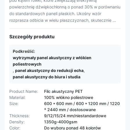
pod kątem rowki, które zwiększają efektywną
powierzchnię dźwiękochłonną o ponad 30% w porównaniu
do standardowych paneli płaskich. Ukośny wzór
rozprasza odbicia w wielu płaszczyznach, skutecznie ...
Szczegóły produktu
Podkreślić:
wytrzymały panel akustyczny z włókien
poliestrowych
,
panel akustyczny do redukcji echa
,
panel akustyczny do biura i studia
Product Name:
Filc akustyczny PET
Material:
100% włókno poliestrowe
Size:
600 * 600 mm / 600 * 1200 mm / 1220
* 2440 mm / dostosowane
Thickness:
9/12/15/24 mm/niestandardowe
Density:
1350g-4000gsm
Color:
Do wyboru ponad 48 kolorów