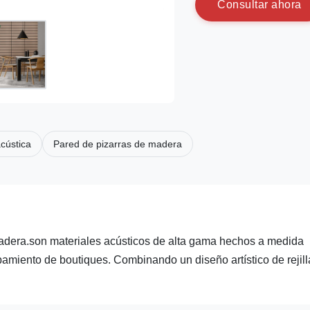
C
o
n
s
u
l
t
a
r
a
h
o
r
a
cústica
Pared de pizarras de madera
madera.son materiales acústicos de alta gama hechos a medida
amiento de boutiques. Combinando un diseño artístico de rejill