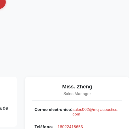
Miss. Zheng
Sales Manager
a de
Correo electrónico:
sales002@mq-acoustics.
com
Teléfono:
18022418653