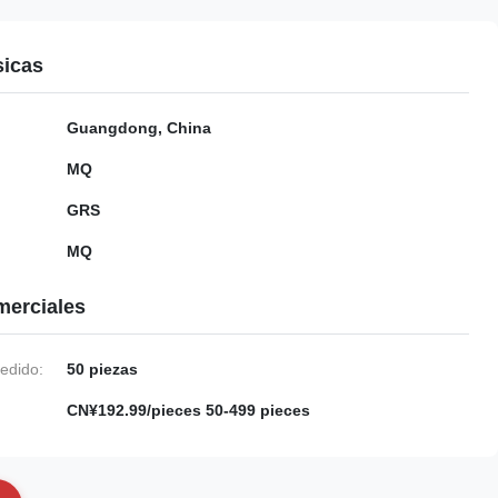
sicas
Guangdong, China
MQ
GRS
MQ
merciales
edido:
50 piezas
CN¥192.99/pieces 50-499 pieces