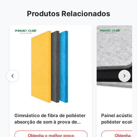
Produtos Relacionados
Gimnástico de fibra de poliéster
Painel acústico 
absorção de som à prova de
poliéster ecoló
fogo com design personalizado
para escritório
Obtenha o melhor preço
Obtenha o 