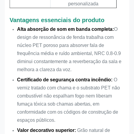
personalizada
PVC, facetas naturais,
Vantagens essenciais do produto
Acaba.
facetas de engenharia
Alta absorção de som em banda completa:
O
design de ressonância de fenda trabalha com
CNR
0.9
núcleo PET poroso para absorver fala de
Absorção de Som e
frequência média e ruído ambiental, NRC 0.8-0.9
Função central
Decoração Interior
diminui constantemente a reverberação da sala e
melhora a clareza da voz.
Serviços
Tamanho, acabamento, cor
Certificado de segurança contra incêndio:
O
personalizados
personalizável
verniz tratado com chama e o substrato PET não
Resistência ao
Retardante de chama
combustível não espalham fogo nem liberam
fogo
opcional
fumaça tóxica sob chamas abertas, em
conformidade com os códigos de construção de
Nível
Baixo COV, ecológico
espaços públicos.
ambiental
Valor decorativo superior:
Grão natural de