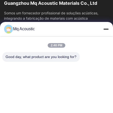
Guangzhou Mq Acoustic Materials Co., Ltd
Somos um fornecedor profissional de soluções acústicas,
integrando a fabricação de materiais com acústica
arquitetônica.teatrosDesde a consultoria...
Mq Acoustic
Relações Rápidas
Para Casa
Produtos
2:40 PM
Vídeos
Sobre Nós
Visita À Fábrica
Controle De Qualidade
Good day, what product are you looking for?
Contacte-Nos
Solicite Um Orçamento
Notícias
Contacte-Nos
86-180-2241-8653
86-180-2241-8653
sales002@mq-acoustics.com