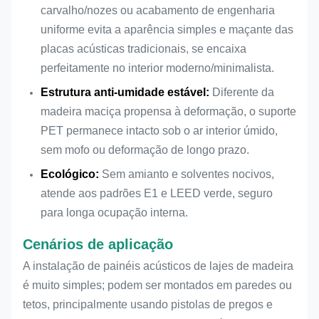
Função central
Absorção de Som e
carvalho/nozes ou acabamento de engenharia
Decoração Interior
uniforme evita a aparência simples e maçante das
placas acústicas tradicionais, se encaixa
CE, FSC, EN 13501-1 B,
Certificado
perfeitamente no interior moderno/minimalista.
ASTM E84, Classe A,
Estrutura anti-umidade estável:
Diferente da
madeira maciça propensa à deformação, o suporte
PET permanece intacto sob o ar interior úmido,
sem mofo ou deformação de longo prazo.
Ecológico:
Sem amianto e solventes nocivos,
atende aos padrões E1 e LEED verde, seguro
para longa ocupação interna.
Cenários de aplicação
A instalação de painéis acústicos de lajes de madeira
é muito simples; podem ser montados em paredes ou
tetos, principalmente usando pistolas de pregos e