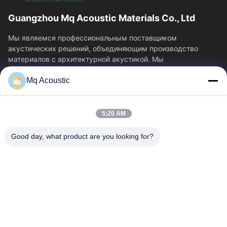
Guangzhou Mq Acoustic Materials Co., Ltd
Мы являемся профессиональным поставщиком
акустических решений, объединяющим производство
материалов с архитектурной акустикой. Мы
специализируемся...
Mq Acoustic
Быстрые Связи
Домой
Продукты
5:20 AM
Видеозаписи
О Нас
Экскурсия По Заводу
Контроль Качества
Good day, what product are you looking for?
Свяжитесь С Нами
Запросите Цитату
Новости
Свяжитесь Мы
86-180-2241-8653
86-180-2241-8653