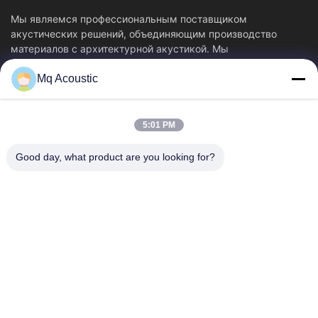
Мы являемся профессиональным поставщиком
акустических решений, объединяющим производство
материалов с архитектурной акустикой. Мы
специализируемся...
Mq Acoustic
Быстрые Связи
Домой
Продукты
5:01 PM
Видеозаписи
О Нас
Экскурсия По Заводу
Контроль Качества
Good day, what product are you looking for?
Свяжитесь С Нами
Запросите Цитату
Новости
Свяжитесь Мы
86-180-2241-8653
86-180-2241-8653
sales002@mq-acoustics.com