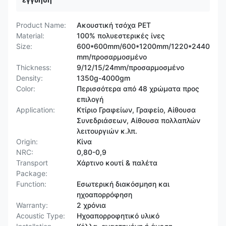
Product Name:
Ακουστική τσόχα PET
Material:
100% πολυεστερικές ίνες
Size:
600*600mm/600*1200mm/1220*2440
mm/προσαρμοσμένο
Thickness:
9/12/15/24mm/προσαρμοσμένο
Density:
1350g-4000gm
Color:
Περισσότερα από 48 χρώματα προς
επιλογή
Application:
Κτίριο Γραφείων, Γραφείο, Αίθουσα
Συνεδριάσεων, Αίθουσα πολλαπλών
λειτουργιών κ.λπ.
Origin:
Κίνα
NRC:
0,80-0,9
Transport
Χάρτινο κουτί & παλέτα
Package:
Function:
Εσωτερική διακόσμηση και
ηχοαπορρόφηση
Warranty:
2 χρόνια
Acoustic Type:
Ηχοαπορροφητικό υλικό