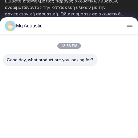
Είμαστε επαγγελματίας πάροχος ακουστικών λύσεων,
ενσωματώνοντας την κατασκευή υλικών με την
αρχιτεκτονική ακουστική. Ειδικευόμαστε σε ακουστικά...
Γρήγορες Συνδέσεις
Mq Acoustic
Σπίτι
Προϊόντα
Βίντεο
Σχετικά Με Εμάς
12:58 PM
Περιοδεία Στο Εργοστάσιο
Έλεγχος Ποιότητας
Good day, what product are you looking for?
Επικοινωνήστε Μαζί Μας
Ζητήστε Μια Προσφορά
Ειδήσεις
Μας Ελάτε Σε Επαφή Με
86-180-2241-8653
86-180-2241-8653
sales002@mq-acoustics.com