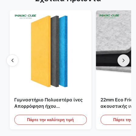
Γυμναστήριο Πολυεστέρα ίνες
22mm Eco Frien
Απορρόφηση ήχου
ακουστικής ιν
Πυροσβεστικό με
για το γραφείο, 
εξατομικευμένο σχεδιασμό
σινεμά
Πάρτε την καλύτερη τιμή
Πάρτε την κ