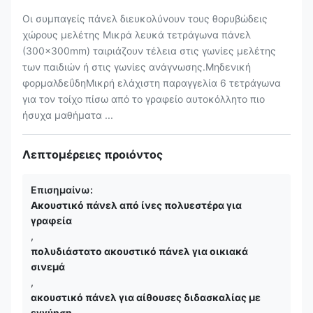
Οι συμπαγείς πάνελ διευκολύνουν τους θορυβώδεις
χώρους μελέτης Μικρά λευκά τετράγωνα πάνελ
(300×300mm) ταιριάζουν τέλεια στις γωνίες μελέτης
των παιδιών ή στις γωνίες ανάγνωσης.Μηδενική
φορμαλδεΰδηΜικρή ελάχιστη παραγγελία 6 τετράγωνα
για τον τοίχο πίσω από το γραφείο αυτοκόλλητο πιο
ήσυχα μαθήματα ...
Λεπτομέρειες προιόντος
Επισημαίνω:
Ακουστικό πάνελ από ίνες πολυεστέρα για
γραφεία
,
πολυδιάστατο ακουστικό πάνελ για οικιακά
σινεμά
,
ακουστικό πάνελ για αίθουσες διδασκαλίας με
εγγύηση