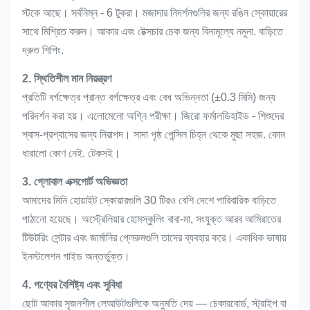
স্টকে আছে। সর্বনিম্ন - 6 টুকরা। মজাদার নিদর্শনগুলির জন্য রঙিন স্কোয়ারের
সাথে মিশ্রিত করুন। আকার এবং টেক্সচার চেক জন্য বিনামূল্যে নমুনা. বাড়িতে
দ্রুত শিপিং.
2. স্থিতিশীল মান নিয়ন্ত্রণ
প্রতিটি বর্গক্ষেত্র প্রান্ত বর্গক্ষেত্র এবং বেধ অভিন্নতা (±0.3 মিমি) জন্য
পরিদর্শন করা হয়। এলোমেলো অগ্নি পরীক্ষা। জিরো ফর্মালডিহাইড - শিশুদের
শ্বাস-প্রশ্বাসের জন্য নিরাপদ। সাদা পৃষ্ঠ পেন্সিল চিহ্ন থেকে মুছা সহজ. কোন
ধারালো কোণ নেই. টেকসই।
3. গ্লোবাল এক্সপোর্ট অভিজ্ঞতা
আমাদের মিনি হোয়াইট স্কোয়ারগুলি 30 টিরও বেশি দেশে পারিবারিক বাড়িতে
পাঠানো হয়েছে। অস্ট্রেলিয়ার হোমস্কুলিং বাবা-মা, সংযুক্ত আরব আমিরাতের
টিউটরিং সেন্টার এবং জার্মানির প্লেরুমগুলি তাদের ব্যবহার করে। একাধিক ভাষায়
ইনস্টলেশন গাইড অন্তর্ভুক্ত।
4. পণ্যের বৈশিষ্ট্য এবং সুবিধা
ছোট আকার সৃজনশীল লেআউটগুলিকে অনুমতি দেয় — চেকারবোর্ড, স্ট্রাইপ বা