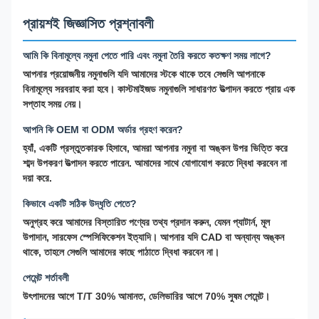
প্রায়শই জিজ্ঞাসিত প্রশ্নাবলী
আমি কি বিনামূল্যে নমুনা পেতে পারি এবং নমুনা তৈরি করতে কতক্ষণ সময় লাগে?
আপনার প্রয়োজনীয় নমুনাগুলি যদি আমাদের স্টকে থাকে তবে সেগুলি আপনাকে
বিনামূল্যে সরবরাহ করা হবে। কাস্টমাইজড নমুনাগুলি সাধারণত উত্পাদন করতে প্রায় এক
সপ্তাহ সময় নেয়।
আপনি কি OEM বা ODM অর্ডার গ্রহণ করেন?
হ্যাঁ, একটি প্রস্তুতকারক হিসাবে, আমরা আপনার নমুনা বা অঙ্কন উপর ভিত্তি করে
শাব্দ উপকরণ উত্পাদন করতে পারেন. আমাদের সাথে যোগাযোগ করতে দ্বিধা করবেন না
দয়া করে.
কিভাবে একটি সঠিক উদ্ধৃতি পেতে?
অনুগ্রহ করে আমাদের বিস্তারিত পণ্যের তথ্য প্রদান করুন, যেমন প্যাটার্ন, মূল
উপাদান, সারফেস স্পেসিফিকেশন ইত্যাদি। আপনার যদি CAD বা অন্যান্য অঙ্কন
থাকে, তাহলে সেগুলি আমাদের কাছে পাঠাতে দ্বিধা করবেন না।
পেমেন্ট শর্তাবলী
উৎপাদনের আগে T/T 30% আমানত, ডেলিভারির আগে 70% সুষম পেমেন্ট।