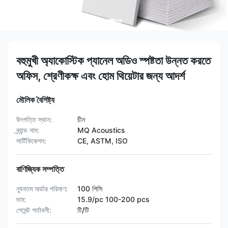
বহুমুখী অ্যাকোস্টিক প্যানেল অডিও স্পষ্টতা উন্নত করতে
অফিস, শ্রেণীকক্ষ এবং হোম থিয়েটার জন্য আদর্শ
মৌলিক বৈশিষ্ট্য
উৎপত্তি স্থান:
চীন
ব্র্যান্ড নাম:
MQ Acoustics
সার্টিফিকেশন:
CE, ASTM, ISO
বাণিজ্যিক সম্পত্তি
ন্যূনতম অর্ডার পরিমাণ:
100 পিসি
দাম:
15.9/pc 100-200 pcs
পেমেন্ট শর্তাবলী:
টি/টি