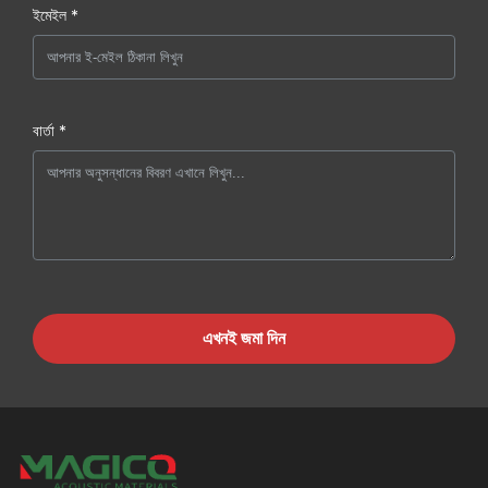
ইমেইল *
বার্তা *
এখনই জমা দিন