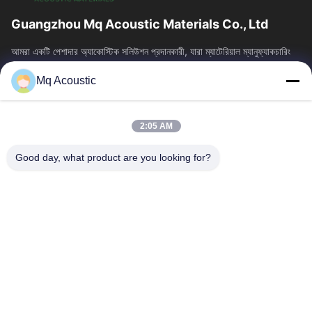
Guangzhou Mq Acoustic Materials Co., Ltd
আমরা একটি পেশাদার অ্যাকোস্টিক সলিউশন প্রদানকারী, যারা ম্যাটেরিয়াল ম্যানুফ্যাকচারিং
এবং আর্কিটেকচারাল অ্যাকোস্টিকসকে একত্রিত করে। আমরা স্টুডিও,...
Mq Acoustic
দ্রুত লিঙ্ক
বাড়ি
পণ্য
2:05 AM
ভিডিও
আমাদের সম্বন্ধে
কারখানা পরিদর্শন
গুণমান নিয়ন্ত্রণ
Good day, what product are you looking for?
আমাদের সাথে যোগাযোগ
একটি উদ্ধৃতি অনুরোধ করুন
খবর
আমাদের সাথে যোগাযোগ
86-180-2241-8653
86-180-2241-8653
sales002@mq-acoustics.com