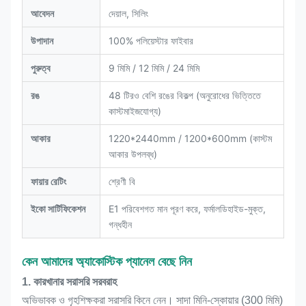
আবেদন
দেয়াল, সিলিং
উপাদান
100% পলিয়েস্টার ফাইবার
পুরুত্ব
9 মিমি / 12 মিমি / 24 মিমি
রঙ
48 টিরও বেশি রঙের বিকল্প (অনুরোধের ভিত্তিতে
কাস্টমাইজযোগ্য)
আকার
1220*2440mm / 1200*600mm (কাস্টম
আকার উপলব্ধ)
ফায়ার রেটিং
শ্রেণী বি
ইকো সার্টিফিকেশন
E1 পরিবেশগত মান পূরণ করে, ফর্মালডিহাইড-মুক্ত,
গন্ধহীন
কেন আমাদের অ্যাকোস্টিক প্যানেল বেছে নিন
1. কারখানার সরাসরি সরবরাহ
অভিভাবক ও গৃহশিক্ষকরা সরাসরি কিনে নেন। সাদা মিনি-স্কোয়ার (300 মিমি)