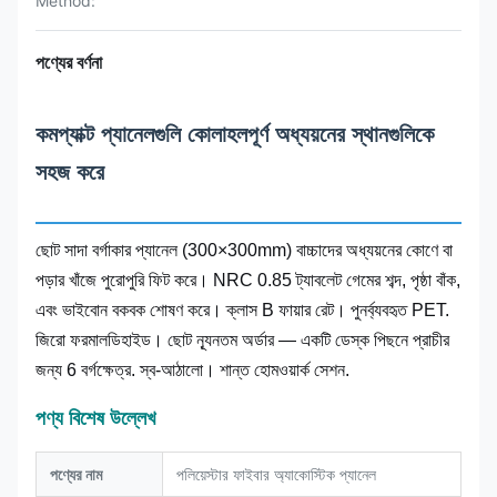
Method:
পণ্যের বর্ণনা
কমপ্যাক্ট প্যানেলগুলি কোলাহলপূর্ণ অধ্যয়নের স্থানগুলিকে
সহজ করে
ছোট সাদা বর্গাকার প্যানেল (300×300mm) বাচ্চাদের অধ্যয়নের কোণে বা
পড়ার খাঁজে পুরোপুরি ফিট করে। NRC 0.85 ট্যাবলেট গেমের শব্দ, পৃষ্ঠা বাঁক,
এবং ভাইবোন বকবক শোষণ করে। ক্লাস B ফায়ার রেট। পুনর্ব্যবহৃত PET.
জিরো ফরমালডিহাইড। ছোট ন্যূনতম অর্ডার — একটি ডেস্ক পিছনে প্রাচীর
জন্য 6 বর্গক্ষেত্র. স্ব-আঠালো। শান্ত হোমওয়ার্ক সেশন.
পণ্য বিশেষ উল্লেখ
পণ্যের নাম
পলিয়েস্টার ফাইবার অ্যাকোস্টিক প্যানেল