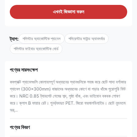
এখনই জিজ্ঞাসা করুন
ট্যাগ:
পলিস্টার অ্যাকোস্টিক প্যানেল
পলিয়েস্টার সাউন্ড অ্যাবসর্বার
পলিস্টার ফাইবার অ্যাকোস্টিক বোর্ড
পণ্যের সারসংক্ষেপ
কমপ্যাক্ট প্যানেলগুলি কোলাহলপূর্ণ অধ্যয়নের স্থানগুলিকে সহজ করে ছোট সাদা বর্গাকার
প্যানেল (300×300mm) বাচ্চাদের অধ্যয়নের কোণে বা পড়ার খাঁজে পুরোপুরি ফিট
করে। NRC 0.85 ট্যাবলেট গেমের শব্দ, পৃষ্ঠা বাঁক, এবং ভাইবোন বকবক শোষণ
করে। ক্লাস B ফায়ার রেট। পুনর্ব্যবহৃত PET. জিরো ফরমালডিহাইড। ছোট ন্যূনতম
অর্...
পণ্যের বিবরণ