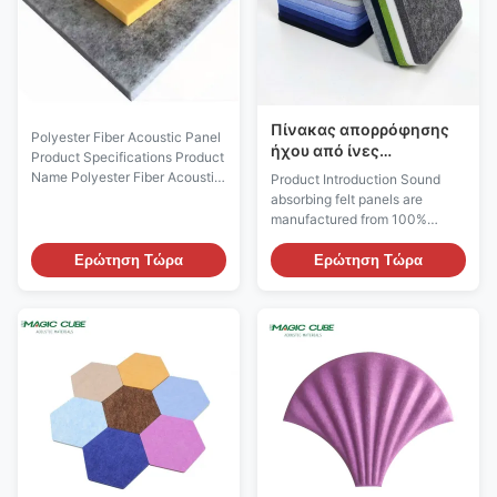
Πίνακας απορρόφησης
Polyester Fiber Acoustic Panel
ήχου από ίνες
Product Specifications Product
πολυεστέρας Υλικό
Name Polyester Fiber Acoustic
Product Introduction Sound
ηχομόνωσης τοίχου
Panel Application Walls,
absorbing felt panels are
Καταγραφή στούντιο
Ceilings Material 100%
manufactured from 100%
Polyester Fiber Thickness 9mm
recyclable polyester fibers
/ 12mm / 24mm Color More
through high-temperature
Ερώτηση Τώρα
Ερώτηση Τώρα
than 48 colors options
pressing. The inherent porous
(customizable upon request)
felt structure delivers
Size 1220*2440mm /
outstanding sound absorbing
1200*600mm (custom sizes
performance, while the
available) ...
minimalist design acts as a
practical decorative material.
This ...