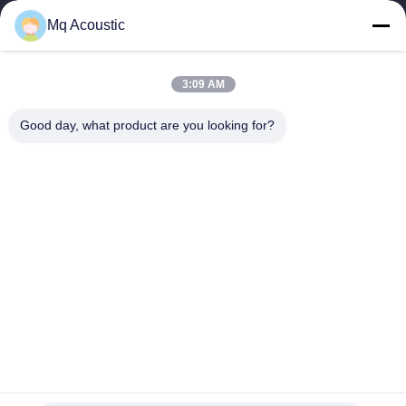
Γρήγορες Συνδέσεις
Mq Acoustic
Σπίτι
Προϊόντα
Βίντεο
Σχετικά Με Εμάς
3:09 AM
Περιοδεία Στο Εργοστάσιο
Έλεγχος Ποιότητας
Good day, what product are you looking for?
Επικοινωνήστε Μαζί Μας
Ζητήστε Μια Προσφορά
Ειδήσεις
Μας Ελάτε Σε Επαφή Με
86-180-2241-8653
86-180-2241-8653
sales002@mq-acoustics.com
Δικαιώματα πνευματικής ιδιοκτησίας © 2024-2026 Guangzhou Mq
Acoustic Materials Co., Ltd. . Διατηρούνται όλα τα πνευματικά