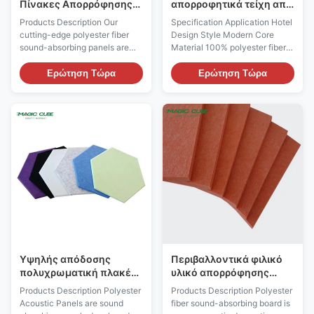
Πίνακες Απορρόφησης
απορροφητικά τείχη από
Ήχου από ίνες
ίνες πολυεστέρα για
Products Description Our
Specification Application Hotel
πολυεστέρα για
έλεγχο θορύβου
cutting-edge polyester fiber
Design Style Modern Core
Ακουστικά Διαμερίσματα
sound-absorbing panels are
Material 100% polyester fiberg
με κοπή
specially designed for audio
Application Gymnasium,
rooms, recording studios, home
Meeting Room, Multi-Function
Ερώτηση Τώρα
Ερώτηση Τώρα
theaters, and other acoustic-
Hall, etc. Trademark MQ
sensitive environments. These
Acoustics The polyester fibre
panels combine superior sound
panel is a decorative material
absorption with customizable
made of polyester fiber, which
aesthetics to meet both
is made by hot pressing and
acoustic and ...
has a sound ...
Υψηλής απόδοσης
Περιβαλλοντικά φιλικό
πολυχρωματική πλακέτα
υλικό απορρόφησης
απορρόφησης ήχου
ήχου
Products Description Polyester
Products Description Polyester
1200*2400mm από
Acoustic Panels are sound
fiber sound-absorbing board is
πολυεστέρα