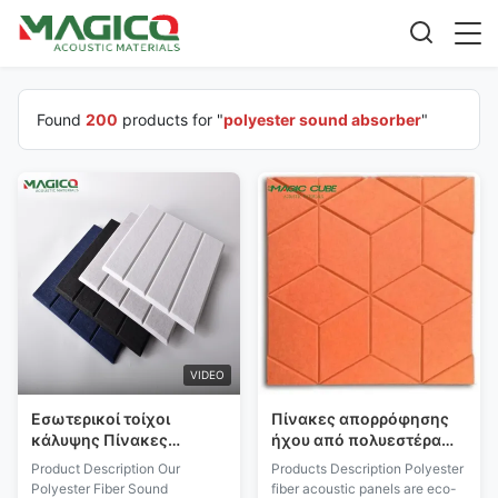
Found
200
products for "
polyester sound absorber
"
VIDEO
Εσωτερικοί τοίχοι
Πίνακες απορρόφησης
κάλυψης Πίνακες
ήχου από πολυεστέρα
απορρόφησης ήχου από
πάχους 9 mm για πλάκες
Product Description Our
Products Description Polyester
πολυεστέρα Πίνακες
PET τοίχου
Polyester Fiber Sound
fiber acoustic panels are eco-