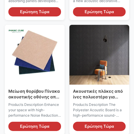
absorbing panels developed
a new acoustic decorative
with environmental friendliness
material made of high-density
in mind. The panels are made
polyester fiber as the main raw
Ερώτηση Τώρα
Ερώτηση Τώρα
from 100% polyester (60%
material and formed by high-
PET-recycled fiber and 40%
temperature hot pressing. It has
PET-virgin fiber) and are 100%
excellent sound absorption and
recyclable. These Panels offer
noise reduction performance,
many environmental
and is fireproof, moisture...
advantages over the ...
Μείωση θορύβου Πίνακα
Ακουστικές πλάκες από
ακουστικής οθόνης από
ίνες πολυεστέρα για
πολυεστέρα
διακόσμηση σπιτιού
Products Description Enhance
Products Description The
your space with high-
Polyester Acoustic Board is a
performance Noise Reduction
high-performance sound-
Polyester Fiber Acoustic
absorbing panel designed for
Panels, designed for superior
interior spaces such as
Ερώτηση Τώρα
Ερώτηση Τώρα
sound absorption and echo
recording studios, home