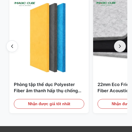
Phòng tập thể dục Polyester
22mm Eco Frien
Fiber âm thanh hấp thụ chống
Fiber Acoustic 
cháy với thiết kế tùy chỉnh
phòng nhà và rạ
Nhận được giá tốt nhất
Nhận được 