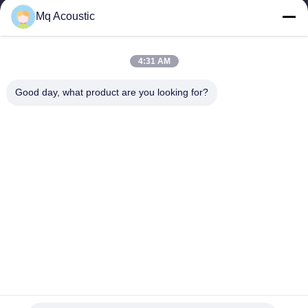
chuyên về các loại tấm tiêu...
Mq Acoustic
Liên Kết Nhanh
Nhà
Sản Phẩm
4:31 AM
Video
Về Chúng Tôi
Chuyến Tham Quan Nhà Máy
Kiểm Soát Chất Lượng
Good day, what product are you looking for?
Liên Hệ Với Chúng Tôi
Yêu Cầu Đặt Giá
Tin Tức
Liên Hệ Với Chúng Tôi
86-180-2241-8653
86-180-2241-8653
sales002@mq-acoustics.com
Bản quyền © 2024-2026 Guangzhou Mq Acoustic Materials Co., Ltd. Tất
cả các quyền được bảo lưu.