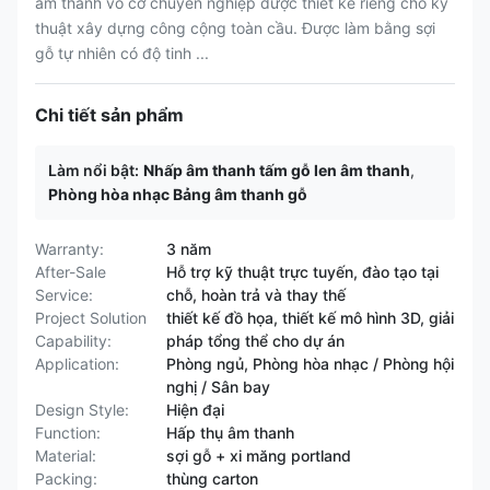
âm thanh vô cơ chuyên nghiệp được thiết kế riêng cho kỹ
thuật xây dựng công cộng toàn cầu. Được làm bằng sợi
gỗ tự nhiên có độ tinh ...
Chi tiết sản phẩm
Làm nổi bật:
Nhấp âm thanh tấm gỗ len âm thanh
,
Phòng hòa nhạc Bảng âm thanh gỗ
Warranty:
3 năm
After-Sale
Hỗ trợ kỹ thuật trực tuyến, đào tạo tại
Service:
chỗ, hoàn trả và thay thế
Project Solution
thiết kế đồ họa, thiết kế mô hình 3D, giải
Capability:
pháp tổng thể cho dự án
Application:
Phòng ngủ, Phòng hòa nhạc / Phòng hội
nghị / Sân bay
Design Style:
Hiện đại
Function:
Hấp thụ âm thanh
Material:
sợi gỗ + xi măng portland
Packing:
thùng carton