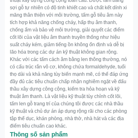
thuật xây dựng công cộng toàn cầu. Được làm bằng
sợi gỗ tự nhiên có độ tinh khiết cao và chất kết dính xi
măng thân thiện với môi trường, tấm gỗ tiêu âm này
tích hợp khả năng chống cháy, hấp thụ âm thanh,
chống ẩm và bảo vệ môi trường, giải quyết các điểm
cốt lõi của vật liệu âm thanh truyền thống như hiệu
suất cháy kém, giảm tiếng ồn không ổn định và dễ bị
lão hóa trong các dự án kỹ thuật không gian rộng.
Khác với các tấm cách âm bằng len thông thường, nó
có cấu trúc rắn vô cơ, không chứa formaldehyde, tuổi
thọ dài và khả năng tùy biến mạnh mẽ, có thể đáp ứng
đầy đủ các tiêu chuẩn chấp nhận nghiêm ngặt về đấu
thầu xây dựng công cộng, kiểm tra hỏa hoạn và kỹ
thuật âm thanh. Là vật liệu kỹ thuật tùy chỉnh cốt lõi,
tấm len gỗ trang trí của chúng tôi được các nhà thầu
kỹ thuật và chủ dự án áp dụng rộng rãi cho các phòng
tập thể dục, khán phòng, nhà thờ, nhà hát và các địa
điểm tiêu chuẩn cao khác.
Thông số sản phẩm