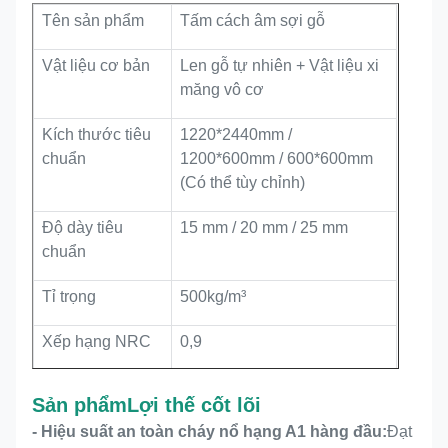
Tên sản phẩm
Tấm cách âm sợi gỗ
Vật liệu cơ bản
Len gỗ tự nhiên + Vật liệu xi
măng vô cơ
Kích thước tiêu
1220*2440mm /
chuẩn
1200*600mm / 600*600mm
(Có thể tùy chỉnh)
Độ dày tiêu
15 mm / 20 mm / 25 mm
chuẩn
Tỉ trọng
500kg/m³
Xếp hạng NRC
0,9
Lớp chống cháy
EN 13501-A1
Sản phẩm
Lợi thế cốt lõi
Cấp độ môi
Lớp E1, không chứa
- Hiệu suất an toàn cháy nổ hạng A1 hàng đầu:
Đạt