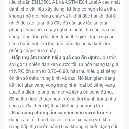
trường
Formaldehyde
tiêu chuẩn EN13501 A1 và ASTM E84 Loại A cao nhất
dành cho vật liệu xây dựng. Không có ngọn lửa trần,
Chức năng cốt
Hấp thụ âm thanh hiệu quả
không nhỏ giọt nóng chảy và ít khói độc hại khi đốt ở
lõi
cao và trang trí không gian
nhiệt độ cao, tuân thủ đầy đủ các quy tắc an toàn
phòng cháy chữa cháy nghiêm ngặt cho các tòa nhà
Giấy chứng
CE,FSC,EN 13501-1
công cộng đông đúc trên toàn thế giới, đáp ứng các
nhận
B,ASTM E84 Loại A,
tiêu chuẩn nghiệm thu đấu thầu dự án và kiểm tra
phòng cháy chữa cháy.
- Hấp thụ âm thanh hiệu quả cao ổn định:
Cấu trúc
sợi gỗ tự nhiên đan xen được tối ưu hóa mang lại giá
trị NRC ổn định từ 0,70–0,90, hấp thụ hiệu quả tiếng
ồn tần số thấp, trung bình và cao. Nó làm giảm đáng
kể thời gian vang vọng trong nhà, loại bỏ tiếng vang
của địa điểm, giọng nói mờ và tiếng ồn sóng đứng,
đồng thời tiêu chuẩn hóa trường âm thanh trong nhà
cho các địa điểm kỹ thuật không gian rộng lớn.
- Khả năng chống ẩm và nấm mốc vượt trội:
Sử
dụng cấu trúc hỗn hợp vô cơ gốc xi măng với khả
năng hấp thụ nước bằng 0 và không bị biến dạng cấu