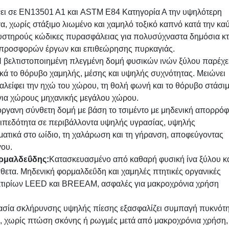
ει σε EN13501 A1 και ASTM E84 Κατηγορία Α την υψηλότερη
γα, χωρίς στάξιμο λιωμένο και χαμηλό τοξικό καπνό κατά την κα
υστηρούς κώδικες πυρασφάλειας για πολυσύχναστα δημόσια κτ
προσφορών έργων και επιθεώρησης πυρκαγιάς.
 βελτιστοποιημένη πλεγμένη δομή φυσικών ινών ξύλου παρέχε
ά το θόρυβο χαμηλής, μέσης και υψηλής συχνότητας. Μειώνει
αλείφει την ηχώ του χώρου, τη θολή φωνή και το θόρυβο στάσι
 για χώρους μηχανικής μεγάλου χώρου.
νόργανη σύνθετη δομή με βάση το τσιμέντο με μηδενική απορρό
πιπεδότητα σε περιβάλλοντα υψηλής υγρασίας, υψηλής
σματικά στο ωίδιο, τη χαλάρωση και τη γήρανση, αποφεύγοντας
γου.
ορμαλδεΰδης:
Κατασκευασμένο από καθαρή φυσική ίνα ξύλου κ
θετα. Μηδενική φορμαλδεΰδη και χαμηλές πτητικές οργανικές
κτιρίων LEED και BREEAM, ασφαλές για μακροχρόνια χρήση
ασία σκλήρυνσης υψηλής πίεσης εξασφαλίζει συμπαγή πυκνότ
ς, χωρίς πτώση σκόνης ή ρωγμές μετά από μακροχρόνια χρήση,