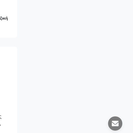
ζική
ς
,