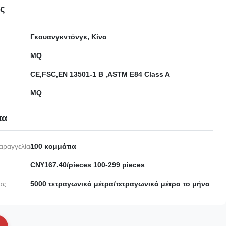
ες
Γκουανγκντόνγκ, Κίνα
MQ
CE,FSC,EN 13501-1 B ,ASTM E84 Class A
MQ
τα
αραγγελίας:
100 κομμάτια
CN¥167.40/pieces 100-299 pieces
ας:
5000 τετραγωνικά μέτρα/τετραγωνικά μέτρα το μήνα