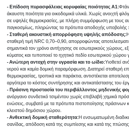
- Επίδοση πυρασφάλειας κορυφαίας ποιότητας A1:
Φτάν
άκαυστη ποιότητα για οικοδομικά υλικά. Χωρίς ανοιχτή φλό
σε υψηλές θερμοκρασίες, με πλήρη συμμόρφωση με τους α
παγκοσμίως, πληρώντας τα πρότυπα αποδοχής υποβολής 
- Σταθερή ακουστική απορρόφηση υψηλής απόδοσης:
Η
σταθερή τιμή NRC 0,70–0,90, απορροφώντας αποτελεσματικ
σημαντικά τον χρόνο αντήχησης σε εσωτερικούς χώρους, εξ
κύματος και τυποποιεί το ηχητικό πεδίο εσωτερικού χώρου
- Ανώτερη αντοχή στην υγρασία και το ωίδιο:
Υιοθετεί α
νερού και καμία δομική παραμόρφωση. Διατηρεί σταθερή ε
θερμοκρασίας, τροπικά και παράκτια, αντιστέκεται αποτελε
αργότερα το κόστος συντήρησης και αντικατάστασης του έρ
- Πράσινη προστασία του περιβάλλοντος μηδενικής φ
ανόργανο συνδετικό τσιμέντου χωρίς επιβλαβή χημικά πρόσ
ενώσεις, συμβατό με τα πρότυπα πιστοποίησης πράσινων 
κλειστού δημόσιου χώρου.
- Ανθεκτική δομική σταθερότητα:
Η ενσωματωμένη διαδικ
σανίδας, απόδοση κατά της συμπίεσης και κατά της πτώση