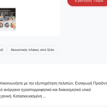
Ε
ρ
ώ
τ
η
σ
η
Τ
ώ
ρ
α
λί
Ακουστικές πλάκες από ξύλο
 επικοινωνήστε με την εξυπηρέτηση πελατών. Εισαγωγή Προϊόν
ικό ανόργανο ηχοαπορροφητικό και διακοσμητικό υλικό
ανική. Κατασκευασμένη ...