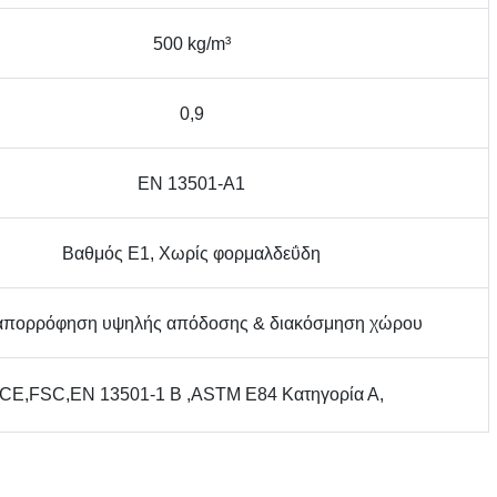
500 kg/m³
0,9
EN 13501-A1
Βαθμός Ε1, Χωρίς φορμαλδεΰδη
πορρόφηση υψηλής απόδοσης & διακόσμηση χώρου
CE,FSC,EN 13501-1 B ,ASTM E84 Κατηγορία Α,