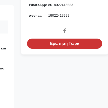
WhatsApp:
8618022418653
wechat:
18022418653
Ερώτηση Τώρα
 και
μιο