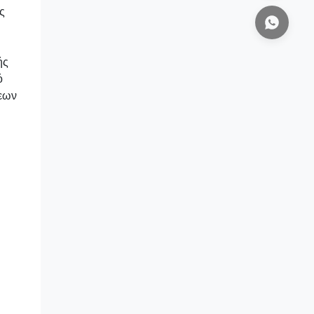
ς
ής
ό
σεων