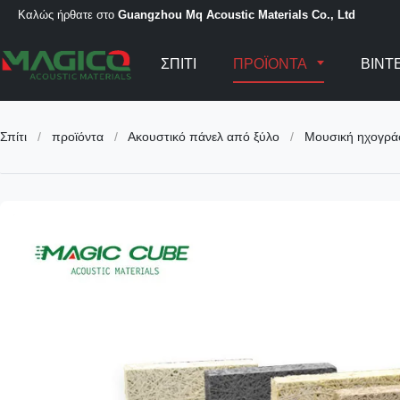
Καλώς ήρθατε στο
Guangzhou Mq Acoustic Materials Co., Ltd
ΣΠΊΤΙ
ΠΡΟΪΌΝΤΑ
ΒΊΝΤ
Σπίτι
/
προϊόντα
/
Ακουστικό πάνελ από ξύλο
/
Μουσική ηχογράφ