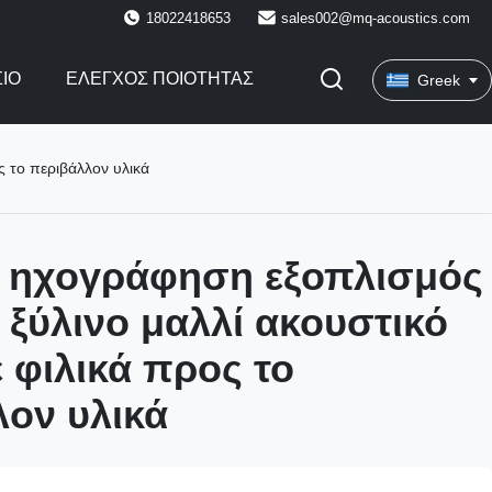
18022418653
sales002@mq-acoustics.com
ΙΟ
ΈΛΕΓΧΟΣ ΠΟΙΌΤΗΤΑΣ
Greek
ς το περιβάλλον υλικά
 ηχογράφηση εξοπλισμός
 ξύλινο μαλλί ακουστικό
 φιλικά προς το
λον υλικά