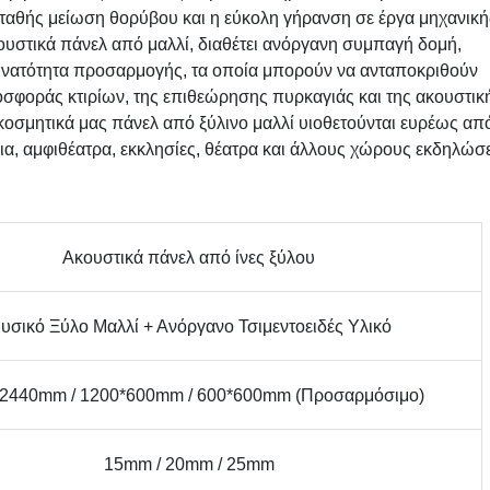
αθής μείωση θορύβου και η εύκολη γήρανση σε έργα μηχανική
υστικά πάνελ από μαλλί, διαθέτει ανόργανη συμπαγή δομή,
δυνατότητα προσαρμογής, τα οποία μπορούν να ανταποκριθούν
φοράς κτιρίων, της επιθεώρησης πυρκαγιάς και της ακουστικ
κοσμητικά μας πάνελ από ξύλινο μαλλί υιοθετούνται ευρέως απ
ρια, αμφιθέατρα, εκκλησίες, θέατρα και άλλους χώρους εκδηλώ
Ακουστικά πάνελ από ίνες ξύλου
υσικό Ξύλο Μαλλί + Ανόργανο Τσιμεντοειδές Υλικό
2440mm / 1200*600mm / 600*600mm (Προσαρμόσιμο)
15mm / 20mm / 25mm