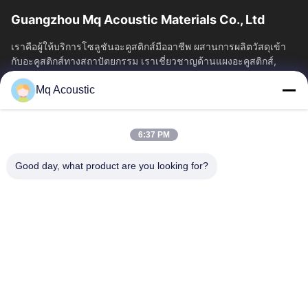
Guangzhou Mq Acoustic Materials Co., Ltd
เราคือผู้ให้บริการโซลูชันอะคูสติกส์มืออาชีพ ผสานการผลิตวัสดุเข้า
กับอะคูสติกส์ทางสถาปัตยกรรม เราเชี่ยวชาญด้านแผงอะคูสติกส์,
Bass Traps...
Mq Acoustic
ลิงค์เร็ว
บ้าน
สินค้า
6:37 PM
วิดีโอ
เกี่ยวกับเรา
ทัวร์โรงงาน
การควบคุมคุณภาพ
Good day, what product are you looking for?
ติดต่อเรา
ขอทุน
ข่าว
ติดต่อเรา
86-180-2241-8653
86-180-2241-8653
sales002@mq-acoustics.com