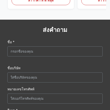
หา ราคา ที่ ดี ที่สุด
หา ราคา ที
ส่งคำถาม
ชื่อ *
ชื่อบริษัท
หมายเลขโทรศัพท์