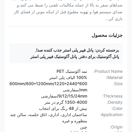
صداهای سفر به بالا از جمله مکالمات تلفنی را ضبط می کنند,و
صداي سيستم هوا و تهویه مطبوع قبل از اينکه بتونن از فضاي کار
بازي کن...
جزئیات محصول
برجسته کردن:
پانل فیبر پلی استر جذب کننده صدا
,
پانل آکوستیک برای دفتر
,
پانل آکوستیک فیبر پلی استر
Product Name:
نمد آکوستیک PET
Material:
100% الیاف پلی استر
600*600mm/600*1200mm/1220*2440
Size:
mm/سفارشی
Thickness:
9/12/15/24mm/سفارشی
Density:
1350-4000 گرم در متر
Color:
بیش از 48 رنگ برای انتخاب
Application:
ساختمان اداری، اداری، اتاق جلسه، سالن چند
منظوره و غیره
Origin:
چین