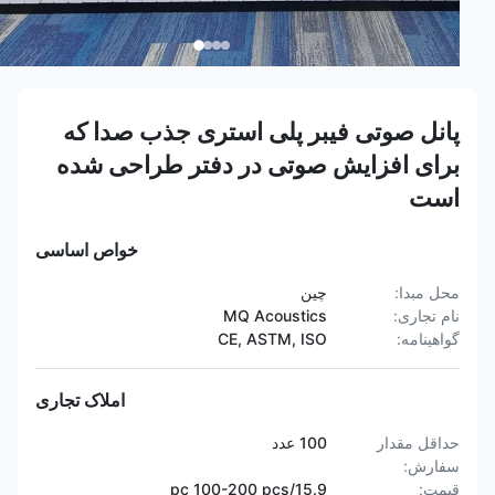
پانل صوتی فیبر پلی استری جذب صدا که
برای افزایش صوتی در دفتر طراحی شده
است
خواص اساسی
محل مبدا:
چین
نام تجاری:
MQ Acoustics
گواهینامه:
CE, ASTM, ISO
املاک تجاری
حداقل مقدار
100 عدد
سفارش:
قیمت:
15.9/pc 100-200 pcs