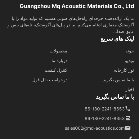
Guangzhou Mq Acoustic Materials Co., L
یک ارائه‌دهنده حرفه‌ای راه‌حل‌های صوتی هستیم که تولید مواد را با
ستیک معماری ادغام می‌کنیم. ما در پنل‌های آکوستیک، تله‌های بیس و
ق صدا...
نک های سریع
ه
محصولات
یو
درباره ما
 کارخانه
کنترل کیفیت
ما تماس بگیرید
درخواست نقل قول
ار
ما تماس بگیرید
86-180-2241-8653
86-180-2241-8653
sales002@mq-acoustics.com