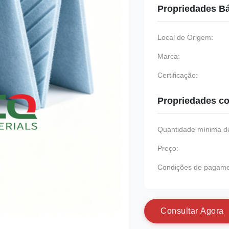
Propriedades B
Local de Origem:
Marca:
Certificação:
Propriedades co
Quantidade mínima de
Preço:
Condições de pagame
C
o
n
s
u
l
t
a
r
A
g
o
r
a