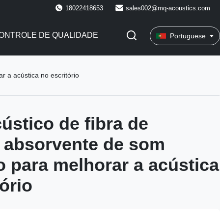
18022418653
sales002@mq-acoustics.com
ONTROLE DE QUALIDADE
Portuguese
r a acústica no escritório
ústico de fibra de
r absorvente de som
o para melhorar a acústica
ório