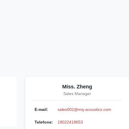
Miss. Zheng
Sales Manager
E-mail:
sales002@mq-acoustics.com
Telefone:
18022418653