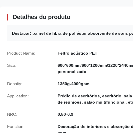
Detalhes do produto
Destacar:
painel de fibra de poliéster absorvente de som
,
p
Product Name:
Feltro acústico PET
Size:
600*600mm/600*1200mm/1220*2440m
personalizado
Density:
1350g-4000gsm
Application:
Prédio de escritórios, escritório, sala
de reuniões, salão multifuncional, et
NRC:
0,80-0,9
Function:
Decoração de interiores e absorção 
som