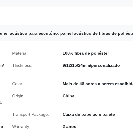
ainel acústico para escritório
,
painel acústico de fibras de poliést
Material:
100% fibra de poliéster
m/
Thickness:
9/12/15/24mm/personalizado
Color:
Mais de 48 cores a serem escolhid
Origin:
China
c.
Transport Package:
Caixa de papelão e palete
de
Warranty:
2 anos