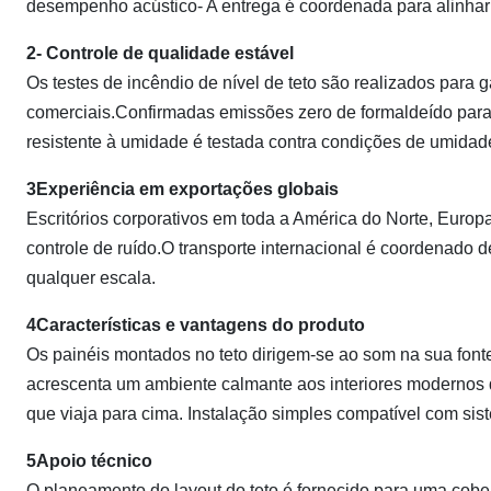
desempenho acústico- A entrega é coordenada para alinhar 
2- Controle de qualidade estável
Os testes de incêndio de nível de teto são realizados para 
comerciais.Confirmadas emissões zero de formaldeído para
resistente à umidade é testada contra condições de umidad
3Experiência em exportações globais
Escritórios corporativos em toda a América do Norte, Europa
controle de ruído.O transporte internacional é coordenado d
qualquer escala.
4Características e vantagens do produto
Os painéis montados no teto dirigem-se ao som na sua fonte
acrescenta um ambiente calmante aos interiores modernos d
que viaja para cima. Instalação simples compatível com sis
5Apoio técnico
O planeamento do layout do teto é fornecido para uma cober