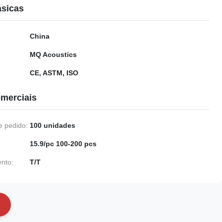
ásicas
China
MQ Acoustics
CE, ASTM, ISO
merciais
 pedido:
100 unidades
15.9/pc 100-200 pcs
nto:
T/T