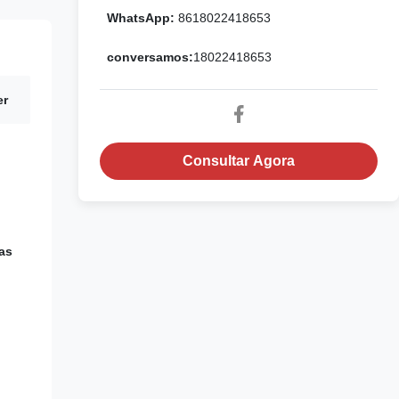
WhatsApp:
8618022418653
conversamos:
18022418653
er
Consultar Agora
as