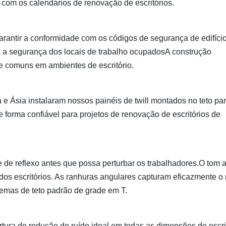
com os calendários de renovação de escritórios.
garantir a conformidade com os códigos de segurança de edifíci
 a segurança dos locais de trabalho ocupadosA construção
e comuns em ambientes de escritório.
 e Ásia instalaram nossos painéis de twill montados no teto pa
e forma confiável para projetos de renovação de escritórios de
 de reflexo antes que possa perturbar os trabalhadores.O tom 
os escritórios. As ranhuras angulares capturam eficazmente o 
temas de teto padrão de grade em T.
tura de redução de ruído ideal em todas as dimensões de escri