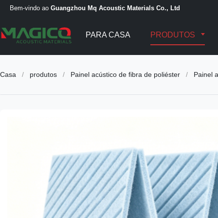
Bem-vindo ao
Guangzhou Mq Acoustic Materials Co., Ltd
PARA CASA
PRODUTOS
Casa
/
produtos
/
Painel acústico de fibra de poliéster
/
Painel 