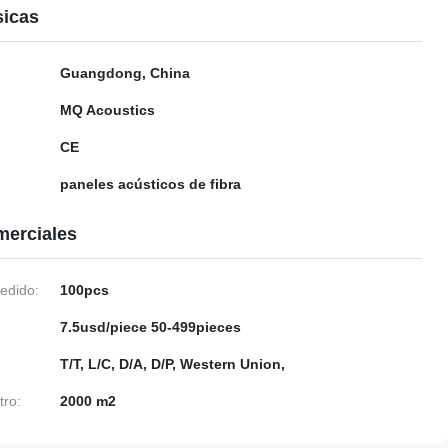
sicas
Guangdong, China
MQ Acoustics
CE
paneles acústicos de fibra
merciales
edido:
100pcs
7.5usd/piece 50-499pieces
T/T, L/C, D/A, D/P, Western Union,
tro:
2000 m2