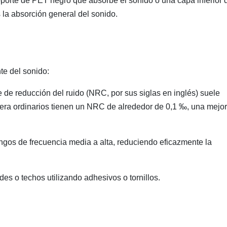
porte de PET negro que absorbe el sonido o una capa inferior 
 la absorción general del sonido.
te del sonido:
e de reducción del ruido (NRC, por sus siglas en inglés) suele
dera ordinarios tienen un NRC de alrededor de 0,1 ‰, una mejo
ngos de frecuencia media a alta, reduciendo eficazmente la
s o techos utilizando adhesivos o tornillos.