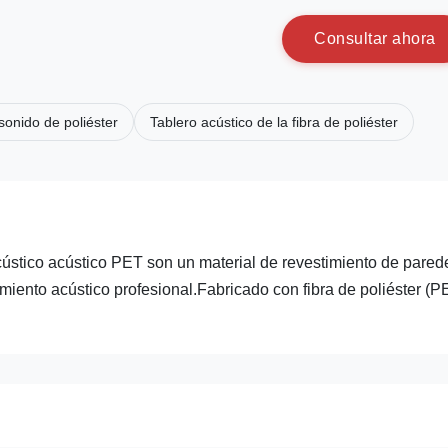
C
o
n
s
u
l
t
a
r
a
h
o
r
a
onido de poliéster
Tablero acústico de la fibra de poliéster
cústico acústico PET son un material de revestimiento de pared
iento acústico profesional.Fabricado con fibra de poliéster (P