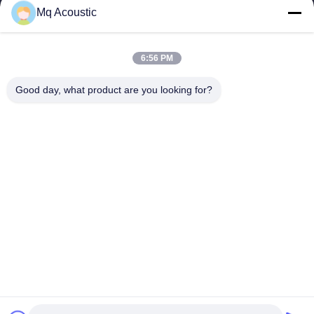
Mq Acoustic
Szybkie Linki
Do Domu
Produkty
6:56 PM
Filmy
O Nas
Wycieczka Po Fabryce
Kontrola Jakości
Good day, what product are you looking for?
Skontaktuj Się Z Nami
Poproś O Wycenę
Nowości
Skontaktuj Się Z Nami
86-180-2241-8653
86-180-2241-8653
sales002@mq-acoustics.com
Prawa autorskie © 2024-2026 Guangzhou Mq Acoustic Materials Co.,
Ltd. Wszystkie prawa zastrzeżone.