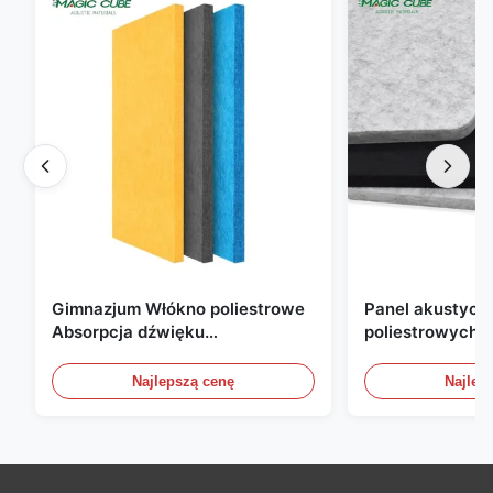
Gimnazjum Włókno poliestrowe
Panel akustyczn
Absorpcja dźwięku
poliestrowych o
Ognioodporny z dostosowanym
mm, przyjazny d
projektem
do biura, domu i
Najlepszą cenę
Najlep