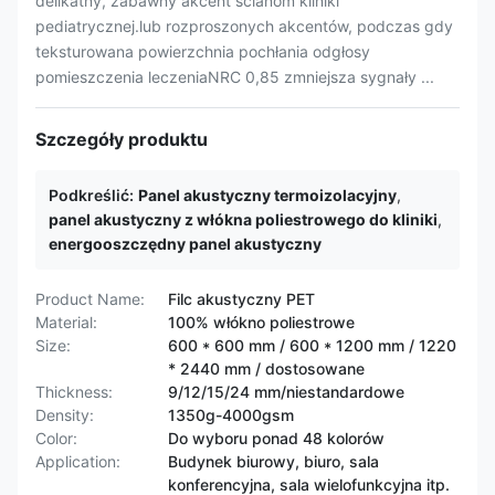
delikatny, zabawny akcent ścianom kliniki
pediatrycznej.lub rozproszonych akcentów, podczas gdy
teksturowana powierzchnia pochłania odgłosy
pomieszczenia leczeniaNRC 0,85 zmniejsza sygnały ...
Szczegóły produktu
Podkreślić:
Panel akustyczny termoizolacyjny
,
panel akustyczny z włókna poliestrowego do kliniki
,
energooszczędny panel akustyczny
Product Name:
Filc akustyczny PET
Material:
100% włókno poliestrowe
Size:
600 * 600 mm / 600 * 1200 mm / 1220
* 2440 mm / dostosowane
Thickness:
9/12/15/24 mm/niestandardowe
Density:
1350g-4000gsm
Color:
Do wyboru ponad 48 kolorów
Application:
Budynek biurowy, biuro, sala
konferencyjna, sala wielofunkcyjna itp.