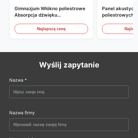
Gimnazjum Włókno poliestrowe
Panel akustyczn
Absorpcja dźwięku
poliestrowych o
Ognioodporny z dostosowanym
mm, przyjazny d
projektem
do biura, domu i
Najlepszą cenę
Najlep
Wyślij zapytanie
Nazwa *
Nazwa firmy