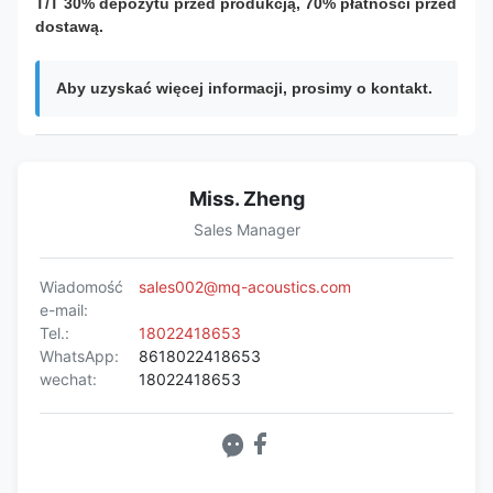
T/T 30% depozytu przed produkcją, 70% płatności przed
dostawą.
Aby uzyskać więcej informacji, prosimy o kontakt.
Miss. Zheng
Sales Manager
Wiadomość
sales002@mq-acoustics.com
e-mail:
Tel.:
18022418653
WhatsApp:
8618022418653
wechat:
18022418653