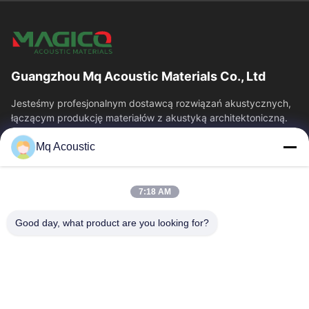
Guangzhou Mq Acoustic Materials Co., Ltd
Jesteśmy profesjonalnym dostawcą rozwiązań akustycznych,
łączącym produkcję materiałów z akustyką architektoniczną.
Specjalizujemy się w panelach...
Mq Acoustic
Szybkie Linki
Do Domu
Produkty
7:18 AM
Filmy
O Nas
Wycieczka Po Fabryce
Kontrola Jakości
Good day, what product are you looking for?
Skontaktuj Się Z Nami
Poproś O Wycenę
Nowości
Skontaktuj Się Z Nami
86-180-2241-8653