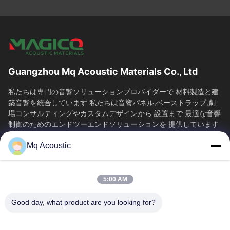
Guangzhou Mq Acoustic Materials Co., Ltd
私たちは専門の音響ソリューションプロバイダーで 材料製造と建
築音響を統合しています 私たちは音響パネル,ベーストラップ,劇
場コンサルティングやカスタムデザインから 設置まで 最適な音響
制御のためのエンドツーエンドソリューションを 提供しています
音の科学を通じて様々な環境における...
Mq Acoustic
SAIKESAISI水素エナジー
家へ
製品
5:00 AM
ビデオ
わたしたち に つい て
工場ツアー
品質管理
Good day, what product are you looking for?
連絡 ください
引金 を 求め て ください