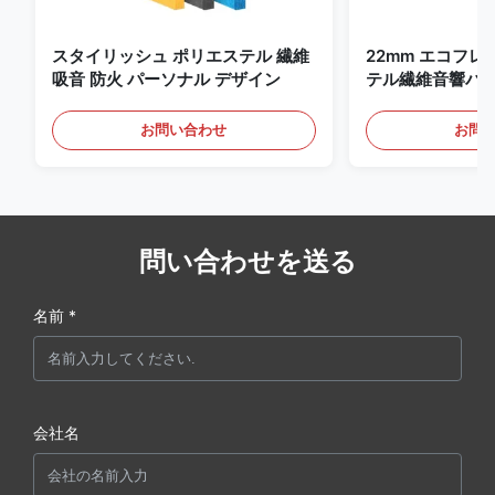
スタイリッシュ ポリエステル 繊維
22mm エコフ
吸音 防火 パーソナル デザイン
テル繊維音響パネ
ムと映画館
お問い合わせ
お問
問い合わせを送る
名前 *
会社名