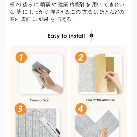
板 の 後ろ に 噴霧 や 建築 粘着剤 を 用い て,きれい
な 壁 に しっかり 押さえる.この 方法 は,ほとんどの
室内 表面 に 効果 を 与える.