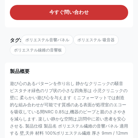
今すぐ問い合わせ
タグ:
ポリエステル音響パネル
ポリエステル 吸音器
ポリエステル線維の音響板
製品概要
遊び心のあるパターンを作り出し 静かなクリニックの騒音
ピスタチオ緑色のリブ状の小さな四角形は 小児クリニックの
壁に 柔らかい遊び心を与えます ミニフォーマットでは創造
的な組み合わせが可能です質感のある表面が処理室のエコー
を吸収している間NRC 0.85は,機器のビープと親のささやき
を減らします. 楽しい静かな空間は,訪問中に若い患者を安心
させる. 製品仕様 製品名 ポリエステル繊維の音響パネル 適用
する 壁,天井 材料 100%ポリエステル繊維 厚さ 9mm / 12mm