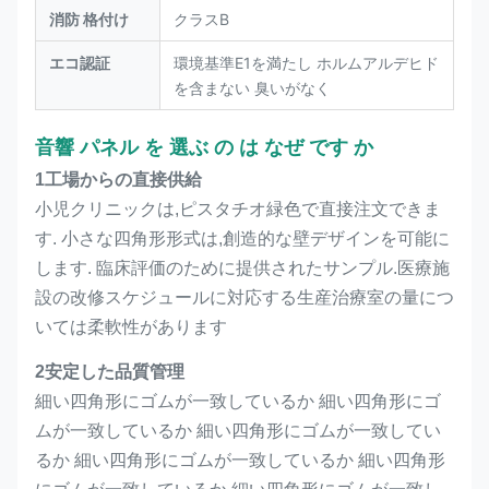
消防 格付け
クラスB
エコ認証
環境基準E1を満たし ホルムアルデヒド
を含まない 臭いがなく
音響 パネル を 選ぶ の は なぜ です か
1工場からの直接供給
小児クリニックは,ピスタチオ緑色で直接注文できま
す. 小さな四角形形式は,創造的な壁デザインを可能に
します. 臨床評価のために提供されたサンプル.医療施
設の改修スケジュールに対応する生産治療室の量につ
いては柔軟性があります
2安定した品質管理
細い四角形にゴムが一致しているか 細い四角形にゴ
ムが一致しているか 細い四角形にゴムが一致してい
るか 細い四角形にゴムが一致しているか 細い四角形