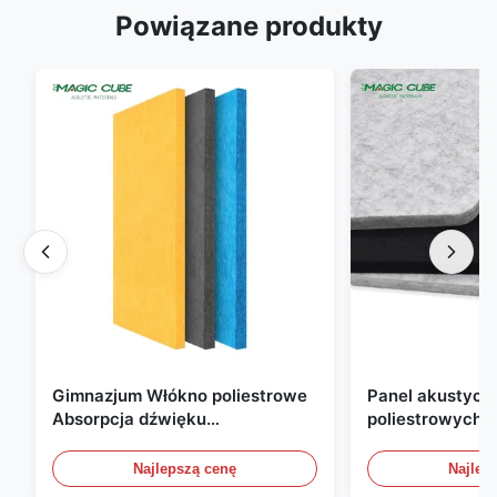
Powiązane produkty
Gimnazjum Włókno poliestrowe
Panel akustyczn
Absorpcja dźwięku
poliestrowych o
Ognioodporny z dostosowanym
mm, przyjazny d
projektem
do biura, domu i
Najlepszą cenę
Najlep