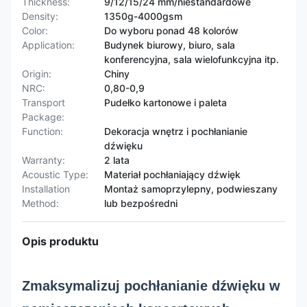
Thickness:
9/12/15/24 mm/niestandardowe
Density:
1350g-4000gsm
Color:
Do wyboru ponad 48 kolorów
Application:
Budynek biurowy, biuro, sala
konferencyjna, sala wielofunkcyjna itp.
Origin:
Chiny
NRC:
0,80-0,9
Transport
Pudełko kartonowe i paleta
Package:
Function:
Dekoracja wnętrz i pochłanianie
dźwięku
Warranty:
2 lata
Acoustic Type:
Materiał pochłaniający dźwięk
Installation
Montaż samoprzylepny, podwieszany
Method:
lub bezpośredni
Opis produktu
Zmaksymalizuj pochłanianie dźwięku w