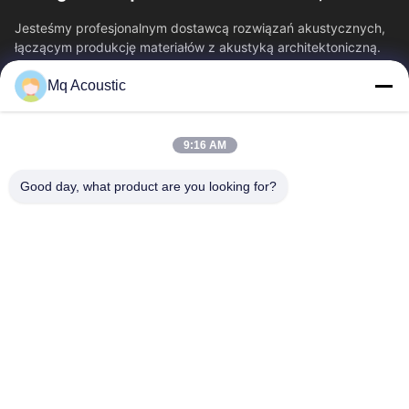
Jesteśmy profesjonalnym dostawcą rozwiązań akustycznych,
łączącym produkcję materiałów z akustyką architektoniczną.
Specjalizujemy się w panelach...
Mq Acoustic
Szybkie Linki
Do Domu
Produkty
9:16 AM
Filmy
O Nas
Wycieczka Po Fabryce
Kontrola Jakości
Good day, what product are you looking for?
Skontaktuj Się Z Nami
Poproś O Wycenę
Nowości
Skontaktuj Się Z Nami
86-180-2241-8653
86-180-2241-8653
sales002@mq-acoustics.com