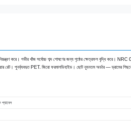
্দ নিয়ন্ত্রণ করে। গভীর খাঁজ সর্বোচ্চ শব্দ শোষণের জন্য পৃষ্ঠের ক্ষেত্রফল বৃদ্ধি করে। NRC
়ার রেট। পুনর্ব্যবহৃত PET. জিরো ফরমালডিহাইড। ছোট ন্যূনতম অর্ডার — ড্রামের পিছন
ক প্যানেল