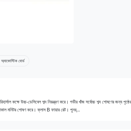
 অ্যাকোস্টিক বোর্ড
 রিহার্সাল কক্ষে উচ্চ-ডেসিবেল শব্দ নিয়ন্ত্রণ করে। গভীর খাঁজ সর্বোচ্চ শব্দ শোষণের জন্য পৃষ্ঠে
কাল মনিটর শোষণ করে। ক্লাস B ফায়ার রেট। পুনর্...