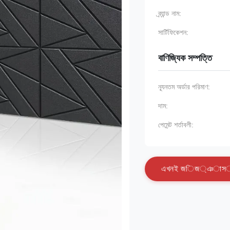
ব্র্যান্ড নাম:
সার্টিফিকেশন:
বাণিজ্যিক সম্পত্তি
ন্যূনতম অর্ডার পরিমাণ:
দাম:
পেমেন্ট শর্তাবলী:
এ
খ
ন
ই
জ
ি
জ
্
ঞ
া
স