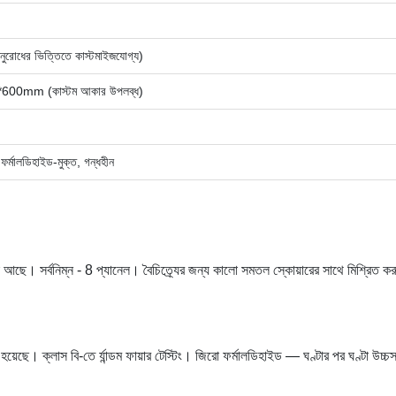
নুরোধের ভিত্তিতে কাস্টমাইজযোগ্য)
00mm (কাস্টম আকার উপলব্ধ)
র্মালডিহাইড-মুক্ত, গন্ধহীন
ে। সর্বনিম্ন - 8 প্যানেল। বৈচিত্র্যের জন্য কালো সমতল স্কোয়ারের সাথে মিশ্রিত ক
়েছে। ক্লাস বি-তে র্যান্ডম ফায়ার টেস্টিং। জিরো ফর্মালডিহাইড — ঘণ্টার পর ঘণ্টা উচ্চস