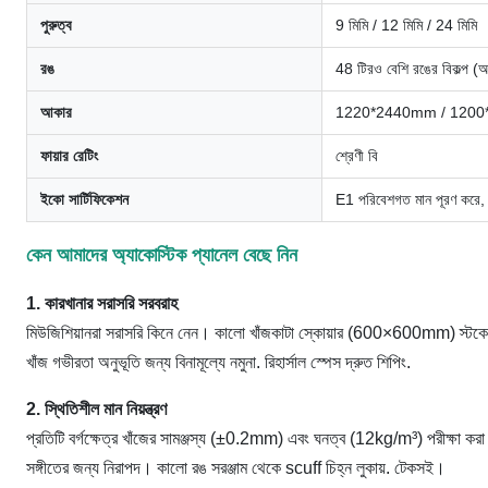
পুরুত্ব
9 মিমি / 12 মিমি / 24 মিমি
রঙ
48 টিরও বেশি রঙের বিকল্প (অ
আকার
1220*2440mm / 1200*6
ফায়ার রেটিং
শ্রেণী বি
ইকো সার্টিফিকেশন
E1 পরিবেশগত মান পূরণ করে, ফ
কেন আমাদের অ্যাকোস্টিক প্যানেল বেছে নিন
1. কারখানার সরাসরি সরবরাহ
মিউজিশিয়ানরা সরাসরি কিনে নেন। কালো খাঁজকাটা স্কোয়ার (600×600mm) স্টকে আছ
খাঁজ গভীরতা অনুভূতি জন্য বিনামূল্যে নমুনা. রিহার্সাল স্পেস দ্রুত শিপিং.
2. স্থিতিশীল মান নিয়ন্ত্রণ
প্রতিটি বর্গক্ষেত্র খাঁজের সামঞ্জস্য (±0.2mm) এবং ঘনত্ব (12kg/m³) পরীক্ষা করা হয
সঙ্গীতের জন্য নিরাপদ। কালো রঙ সরঞ্জাম থেকে scuff চিহ্ন লুকায়. টেকসই।