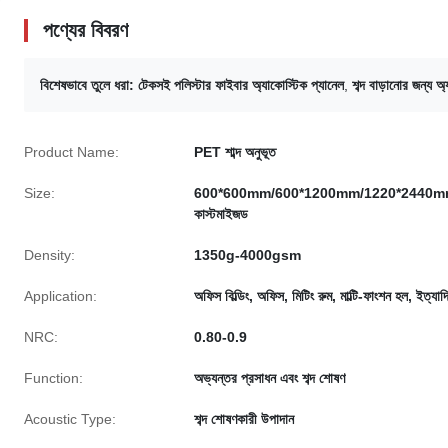
পণ্যের বিবরণ
বিশেষভাবে তুলে ধরা:
টেকসই পলিস্টার ফাইবার অ্যাকোস্টিক প্যানেল
,
শব্দ বাড়ানোর জন্য অ
Product Name:
PET শাব্দ অনুভূত
Size:
600*600mm/600*1200mm/1220*2440m
কাস্টমাইজড
Density:
1350g-4000gsm
Application:
অফিস বিল্ডিং, অফিস, মিটিং রুম, মাল্টি-ফাংশন হল, ইত্যাদ
NRC:
0.80-0.9
Function:
অভ্যন্তর প্রসাধন এবং শব্দ শোষণ
Acoustic Type:
শব্দ শোষণকারী উপাদান