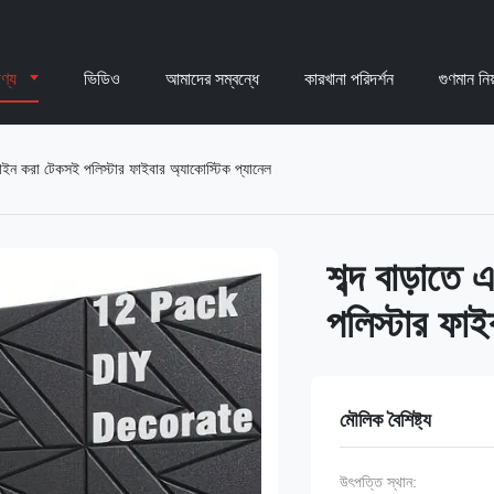
ণ্য
ভিডিও
আমাদের সম্বন্ধে
কারখানা পরিদর্শন
গুণমান নিয়
িজাইন করা টেকসই পলিস্টার ফাইবার অ্যাকোস্টিক প্যানেল
শব্দ বাড়াতে
পলিস্টার ফাই
মৌলিক বৈশিষ্ট্য
উৎপত্তি স্থান: