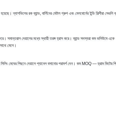
েছে। ন্যাশভিলের রক ব্যান্ড, বার্লিনের মেটাল গ্রুপ এবং মেলবোর্নের ইন্ডি শিল্পীরা সেগুলি ব
রে। সমান্তরাল দেয়ালের মধ্যে স্থায়ী তরঙ্গ হ্রাস করে। ব্যান্ড সদস্যরা কম ভলিউমে একে
র সাথে মেলে।
ম এবং সিলিং মেঘের পিছনে দেয়ালে প্যানেল বসানোর পরামর্শ দেন। কম MOQ — ড্রাম কিটের প