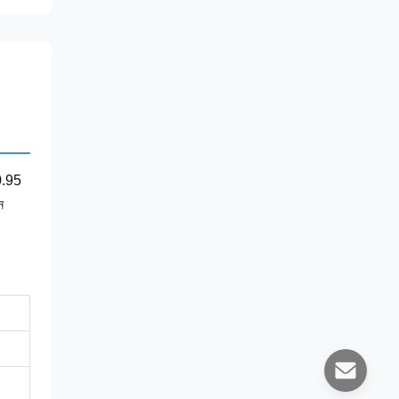
 0.95
ে