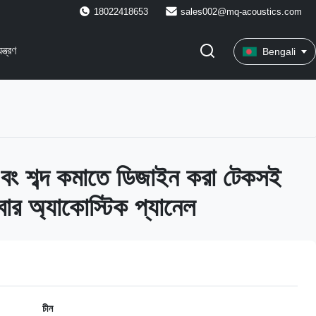
18022418653
sales002@mq-acoustics.com
ন্ত্রণ
Bengali
 এবং শব্দ কমাতে ডিজাইন করা টেকসই
বার অ্যাকোস্টিক প্যানেল
চীন