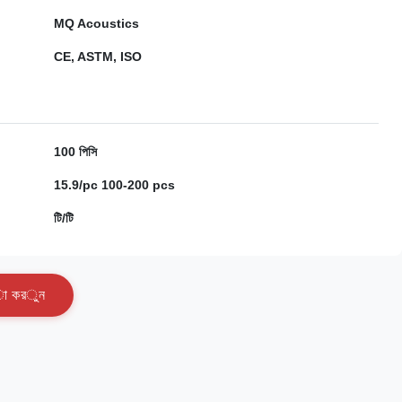
MQ Acoustics
CE, ASTM, ISO
100 পিসি
15.9/pc 100-200 pcs
টি/টি
া
ক
র
ু
ন