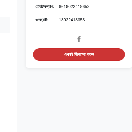
হোয়াটসঅ্যাপ:
8618022418653
ওয়েচ্যাট:
18022418653
এখনই জিজ্ঞাসা করুন