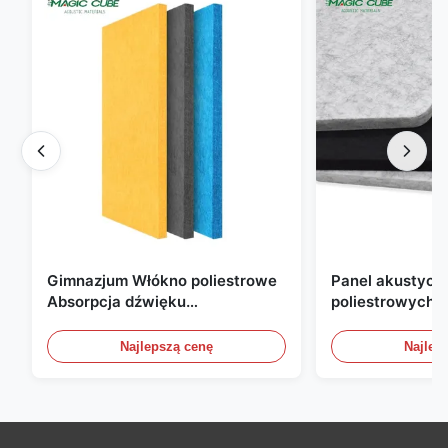
Gimnazjum Włókno poliestrowe
Panel akustyczn
Absorpcja dźwięku
poliestrowych o
Ognioodporny z dostosowanym
mm, przyjazny d
projektem
do biura, domu i
Najlepszą cenę
Najlep