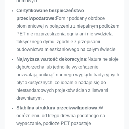
Odporność na
Opcjonalnie środek
domowych.
ogień
zmniejszający palność
Certyfikowane bezpieczeństwo
przeciwpożarowe:
Fornir poddany obróbce
Poziom
Niska zawartość LZO,
płomieniowej w połączeniu z niepalnym podłożem
środowiskowy
przyjazny dla środowiska
PET nie rozprzestrzenia ognia ani nie wydziela
Funkcja
Pochłanianie dźwięku i
toksycznego dymu, zgodnie z przepisami
podstawowa
dekoracja wnętrz
budownictwa mieszkaniowego na całym świecie.
Najwyższa wartość dekoracyjna:
Naturalne słoje
CE, FSC, EN 13501-1 B,
Certyfikat
dębu/orzecha lub jednolite wykończenie
ASTM E84 klasa A,
pozwalają uniknąć nudnego wyglądu tradycyjnych
płyt akustycznych, co idealnie nadaje się do
niestandardowych projektów ścian z listwami
drewnianymi.
Stabilna struktura przeciwwilgociowa:
W
odróżnieniu od litego drewna podatnego na
wypaczanie, podłoże PET pozostaje