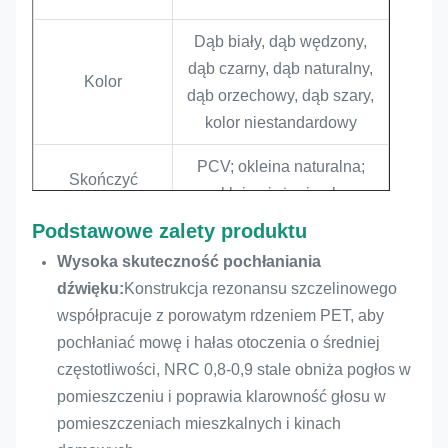
Dąb biały, dąb wędzony,
dąb czarny, dąb naturalny,
Kolor
dąb orzechowy, dąb szary,
kolor niestandardowy
PCV; okleina naturalna;
Skończyć
okleina inżynierska
Podstawowe zalety produktu
NRC
0,9
Wysoka skuteczność pochłaniania
Funkcja
Pochłanianie dźwięku i
dźwięku:
Konstrukcja rezonansu szczelinowego
podstawowa
dekoracja wnętrz
współpracuje z porowatym rdzeniem PET, aby
pochłaniać mowę i hałas otoczenia o średniej
Usługa
Rozmiar, wykończenie,
częstotliwości, NRC 0,8-0,9 stale obniża pogłos w
niestandardowa
kolor Możliwość
pomieszczeniu i poprawia klarowność głosu w
dostosowania
pomieszczeniach mieszkalnych i kinach