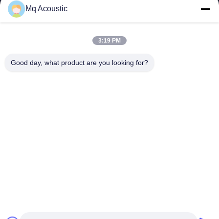
Mq Acoustic
Szybkie Linki
Do Domu
Produkty
3:19 PM
Filmy
O Nas
Wycieczka Po Fabryce
Kontrola Jakości
Good day, what product are you looking for?
Skontaktuj Się Z Nami
Poproś O Wycenę
Nowości
Skontaktuj Się Z Nami
86-180-2241-8653
86-180-2241-8653
sales002@mq-acoustics.com
Prawa autorskie © 2024-2026 Guangzhou Mq Acoustic Materials Co.,
Ltd. Wszystkie prawa zastrzeżone.