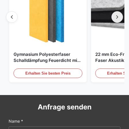
Gymnasium Polyesterfaser
22 mm Eco-Frie
Schalldämpfung Feuerdicht mit
Faser Akustik-P
individuellem Design
Zuhause und Ki
Erhalten Sie besten Preis
Erhalten Sie
Anfrage senden
Name *