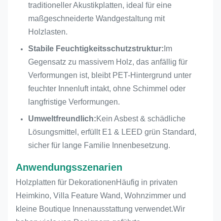
umweltfreundlich
traditioneller Akustikplatten, ideal für eine
maßgeschneiderte Wandgestaltung mit
Kernfunktion
Schallabsorption und
Holzlasten.
Innenausstattung
Stabile Feuchtigkeitsschutzstruktur:
Im
CE, FSC, EN 13501-1
Gegensatz zu massivem Holz, das anfällig für
Bescheinigung
B, ASTM E84 Klasse
Verformungen ist, bleibt PET-Hintergrund unter
A,
feuchter Innenluft intakt, ohne Schimmel oder
langfristige Verformungen.
Umweltfreundlich:
Kein Asbest & schädliche
Lösungsmittel, erfüllt E1 & LEED grün Standard,
sicher für lange Familie Innenbesetzung.
Anwendungsszenarien
Holzplatten für Dekorationen
Häufig in privaten
Heimkino, Villa Feature Wand, Wohnzimmer und
kleine Boutique Innenausstattung verwendet.Wir