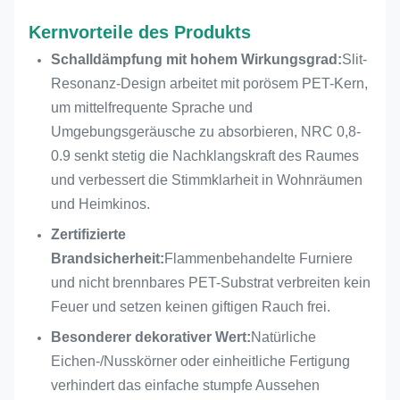
benutzerdefinierte
Farbe
Kernvorteile des Produkts
Schalldämpfung mit hohem Wirkungsgrad:
Slit-
PVC;natürliches
Resonanz-Design arbeitet mit porösem PET-Kern,
Beenden Sie.
Furnier;technisches
um mittelfrequente Sprache und
Furnier
Umgebungsgeräusche zu absorbieren, NRC 0,8-
NRC
0.9
0.9 senkt stetig die Nachklangskraft des Raumes
und verbessert die Stimmklarheit in Wohnräumen
Schallabsorption und
Kernfunktion
und Heimkinos.
Innenausstattung
Zertifizierte
Zolldienst
Größe, Oberfläche,
Brandsicherheit:
Flammenbehandelte Furniere
Farbe anpassbar
und nicht brennbares PET-Substrat verbreiten kein
Feuer und setzen keinen giftigen Rauch frei.
Feuerbeständigkeit
Flammschutzmittel
Besonderer dekorativer Wert:
Natürliche
optional
Eichen-/Nusskörner oder einheitliche Fertigung
Umweltebene
Niedriges VOC,
verhindert das einfache stumpfe Aussehen