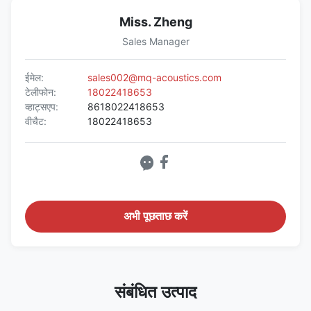
Miss. Zheng
Sales Manager
ईमेल:
sales002@mq-acoustics.com
टेलीफोन:
18022418653
व्हाट्सएप:
8618022418653
वीचैट:
18022418653
अभी पूछताछ करें
संबंधित उत्पाद