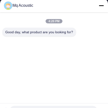
साथ एकीकृत करते हैं। हम स्टूडियो, थिएटर और वाणिज्यिक स्थानों...
Mq Acoustic
त्वरित लिंक
घर
उत्पाद
4:20 PM
वीडियो
हमारे बारे में
कारखाने का दौरा
गुणवत्ता नियंत्रण
Good day, what product are you looking for?
हमसे संपर्क करें
उद्धरण मांगें
समाचार
हमसे संपर्क करें
86-180-2241-8653
86-180-2241-8653
sales002@mq-acoustics.com
कॉपीराइट © 2024-2026 Guangzhou Mq Acoustic Materials Co., Ltd. सभी
अधिकार सुरक्षित हैं।