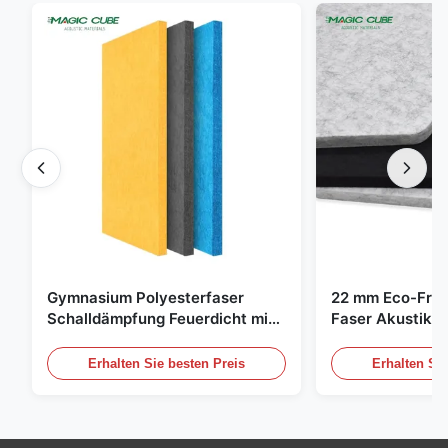
Gymnasium Polyesterfaser
22 mm Eco-Frie
Schalldämpfung Feuerdicht mit
Faser Akustik-P
individuellem Design
Zuhause und Ki
Erhalten Sie besten Preis
Erhalten Sie