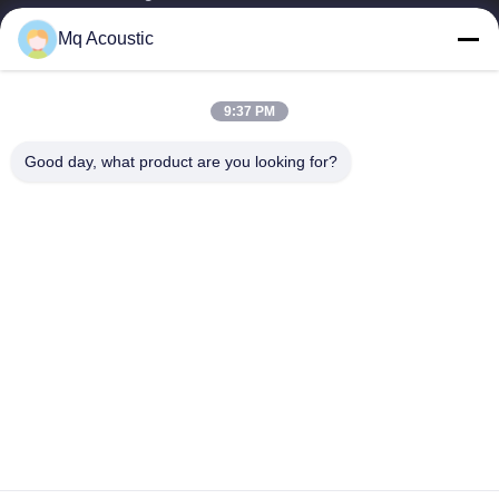
Akustik...
Mq Acoustic
Schnelle Verbindungen
Zu Hause
Produkte
9:37 PM
Videos
Über Uns
Werksbesichtigung
Qualitätskontrolle
Good day, what product are you looking for?
Kontakt Mit Uns
Bitte Um Ein Angebot
Neuigkeiten
Treten Sie Mit Uns In Verbindung
86-180-2241-8653
86-180-2241-8653
sales002@mq-acoustics.com
Urheberrecht © 2024-2026 Guangzhou Mq Acoustic Materials Co., Ltd. .