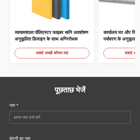
व्यायामशाला पॉलिएस्टर फाइबर ध्वनि अवशोषण
कार्यालय घर और सिने
अनुकूलित डिजाइन के साथ अग्निरोधक
पर्यावरण के अनुकूल प
पैनल
सबसे अच्छी कीमत पाएं
सबसे अच्छ
पूछताछ भेजें
नाम *
कंपनी का नाम