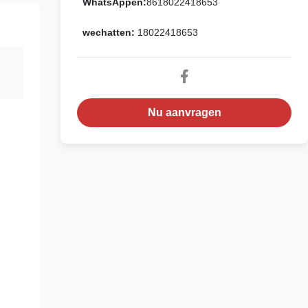
WhatsAppen:
8618022418653
wechatten:
18022418653
Nu aanvragen