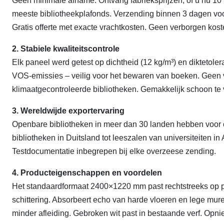
Geen minimale afname. Ontvang fabrieksprijzen, of u nu 10 p
meeste bibliotheekplafonds. Verzending binnen 3 dagen vo
Gratis offerte met exacte vrachtkosten. Geen verborgen kost
2. Stabiele kwaliteitscontrole
Elk paneel werd getest op dichtheid (12 kg/m³) en diktetole
VOS-emissies – veilig voor het bewaren van boeken. Geen v
klimaatgecontroleerde bibliotheken. Gemakkelijk schoon te
3. Wereldwijde exportervaring
Openbare bibliotheken in meer dan 30 landen hebben voor
bibliotheken in Duitsland tot leeszalen van universiteiten i
Testdocumentatie inbegrepen bij elke overzeese zending.
4. Producteigenschappen en voordelen
Het standaardformaat 2400×1220 mm past rechtstreeks op pl
schittering. Absorbeert echo van harde vloeren en lege mure
minder afleiding. Gebroken wit past in bestaande verf. Opnieu