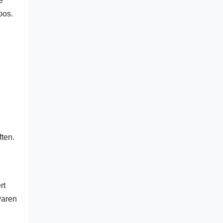
e
oos.
ften.
rt
varen