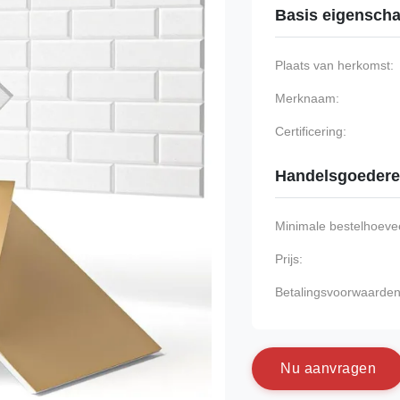
Basis eigensch
Plaats van herkomst:
Merknaam:
Certificering:
Handelsgoeder
Minimale bestelhoevee
Prijs:
Betalingsvoorwaarden
N
u
a
a
n
v
r
a
g
e
n