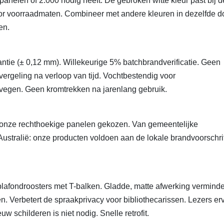
anelen of 2.000 nodig heeft. De gebroken witte kleur past bij d
or voorraadmaten. Combineer met andere kleuren in dezelfde d
en.
rantie (± 0,12 mm). Willekeurige 5% batchbrandverificatie. Geen
ergeling na verloop van tijd. Vochtbestendig voor
 vegen. Geen kromtrekken na jarenlang gebruik.
 onze rechthoekige panelen gekozen. Van gemeentelijke
n Australië: onze producten voldoen aan de lokale brandvoorschri
afondroosters met T-balken. Gladde, matte afwerking verminde
n. Verbetert de spraakprivacy voor bibliothecarissen. Lezers er
w schilderen is niet nodig. Snelle retrofit.