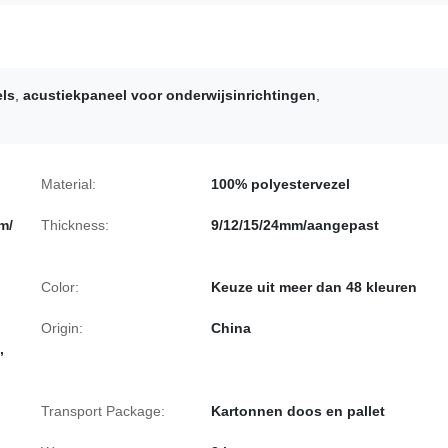
els
,
acustiekpaneel voor onderwijsinrichtingen
,
Material:
100% polyestervezel
m/
Thickness:
9/12/15/24mm/aangepast
Color:
Keuze uit meer dan 48 kleuren
Origin:
China
,
Transport Package:
Kartonnen doos en pallet