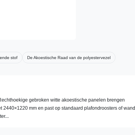
ende stof
De Akoestische Raad van de polyestervezel
 Rechthoekige gebroken witte akoestische panelen brengen
 meet 2440×1220 mm en past op standaard plafondroosters of wan
er...