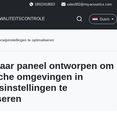
18022418653
sales002@mq-acoustics.com
WALITEITSCONTROLE
Dutch
jsinstellingen te optimaliseren
aar paneel ontworpen om
che omgevingen in
sinstellingen te
seren