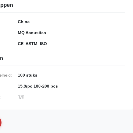
appen
China
MQ Acoustics
CE, ASTM, ISO
en
lheid:
100 stuks
15.9/pc 100-200 pcs
:
T/T