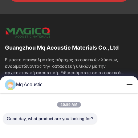
Guangzhou Mq Acoustic Materials Co., Ltd
Είμαστε επαγγελματίας πάροχος ακουστικών λύσεων,
ενσωματώνοντας την κατασκευή υλικών με την
αρχιτεκτονική ακουστική. Ειδικευόμαστε σε ακουστικά...
Γρήγορες Συνδέσεις
Mq Acoustic
Σπίτι
Προϊόντα
Βίντεο
Σχετικά Με Εμάς
10:59 AM
Περιοδεία Στο Εργοστάσιο
Έλεγχος Ποιότητας
Good day, what product are you looking for?
Επικοινωνήστε Μαζί Μας
Ζητήστε Μια Προσφορά
Ειδήσεις
Μας Ελάτε Σε Επαφή Με