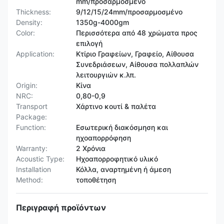
mm/προσαρμοσμένο
Thickness:
9/12/15/24mm/προσαρμοσμένο
Density:
1350g-4000gm
Color:
Περισσότερα από 48 χρώματα προς
επιλογή
Application:
Κτίριο Γραφείων, Γραφείο, Αίθουσα
Συνεδριάσεων, Αίθουσα πολλαπλών
λειτουργιών κ.λπ.
Origin:
Κίνα
NRC:
0,80-0,9
Transport
Χάρτινο κουτί & παλέτα
Package:
Function:
Εσωτερική διακόσμηση και
ηχοαπορρόφηση
Warranty:
2 Χρόνια
Acoustic Type:
Ηχοαπορροφητικό υλικό
Installation
Κόλλα, αναρτημένη ή άμεση
Method:
τοποθέτηση
Περιγραφή προϊόντων