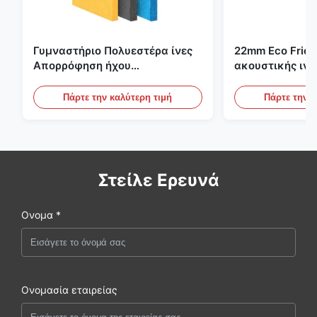
Γυμναστήριο Πολυεστέρα ίνες
22mm Eco Frien
Απορρόφηση ήχου
ακουστικής ιν
Πυροσβεστικό με
για το γραφείο, 
εξατομικευμένο σχεδιασμό
σινεμά
Πάρτε την καλύτερη τιμή
Πάρτε την κ
Στείλε Ερευνά
Ονομα *
Ονομασία εταιρείας