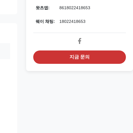
왓츠앱:
8618022418653
웨이 채팅:
18022418653
지금 문의