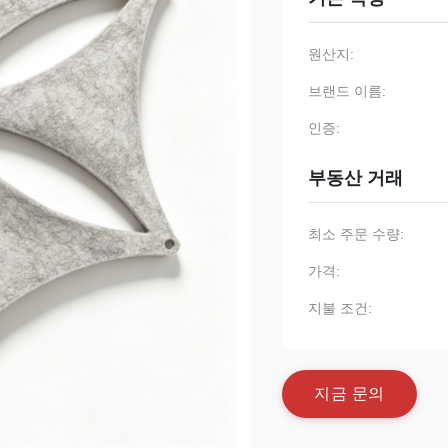
원산지:
브랜드 이름:
인증:
부동산 거래
최소 주문 수량:
가격:
지불 조건:
지
금
문
의