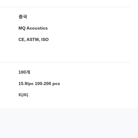
중국
MQ Acoustics
CE, ASTM, ISO
100개
15.9/pc 100-200 pcs
티/티