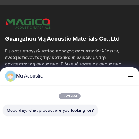
Guangzhou Mq Acoustic Materials Co., Ltd
Είμαστε επαγγελματίας πάροχος ακουστικών λύσεων,
ενσωματώνοντας την κατασκευή υλικών με την
αρχιτεκτονική ακουστική. Ειδικευόμαστε σε ακουστικά...
Γρήγορες Συνδέσεις
Mq Acoustic
Σπίτι
Προϊόντα
Βίντεο
Σχετικά Με Εμάς
3:29 AM
Περιοδεία Στο Εργοστάσιο
Έλεγχος Ποιότητας
Good day, what product are you looking for?
Επικοινωνήστε Μαζί Μας
Ζητήστε Μια Προσφορά
Ειδήσεις
Μας Ελάτε Σε Επαφή Με