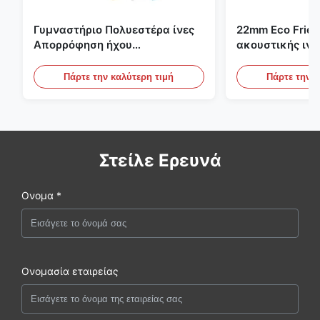
Γυμναστήριο Πολυεστέρα ίνες
22mm Eco Frien
Απορρόφηση ήχου
ακουστικής ιν
Πυροσβεστικό με
για το γραφείο, 
εξατομικευμένο σχεδιασμό
σινεμά
Πάρτε την καλύτερη τιμή
Πάρτε την κ
Στείλε Ερευνά
Ονομα *
Ονομασία εταιρείας