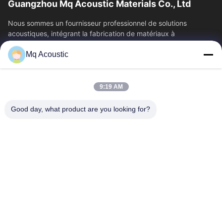
Guangzhou Mq Acoustic Materials Co., Ltd
Nous sommes un fournisseur professionnel de solutions
acoustiques, intégrant la fabrication de matériaux à
l'acoustique architecturale. Nous sommes...
Mq Acoustic
Liens Rapides
À La Maison
Produits
9:19 AM
Vidéos
À Propos De Nous
Visite De L'usine
Contrôle De La Qualité
Good day, what product are you looking for?
Nous Contacter
Demandez Un Devis
Nouvelles
Contactez-Nous
86-180-2241-8653
86-180-2241-8653
sales002@mq-acoustics.com