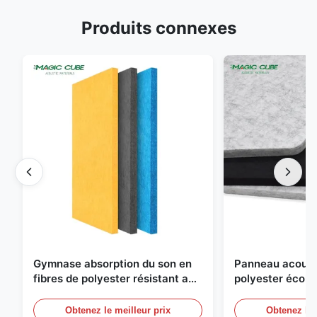
Produits connexes
Gymnase absorption du son en
Panneau acousti
fibres de polyester résistant au
polyester écol
feu avec conception
pour bureau, ma
personnalisée
Obtenez le meilleur prix
Obtenez le 