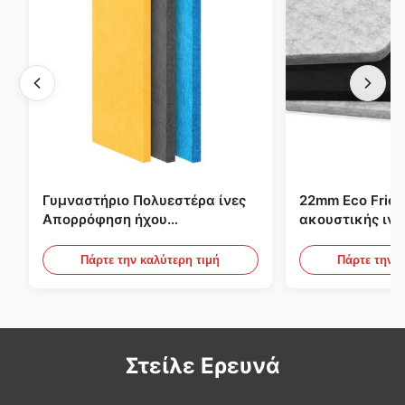
Γυμναστήριο Πολυεστέρα ίνες
22mm Eco Frien
Απορρόφηση ήχου
ακουστικής ιν
Πυροσβεστικό με
για το γραφείο, 
εξατομικευμένο σχεδιασμό
σινεμά
Πάρτε την καλύτερη τιμή
Πάρτε την κ
Στείλε Ερευνά