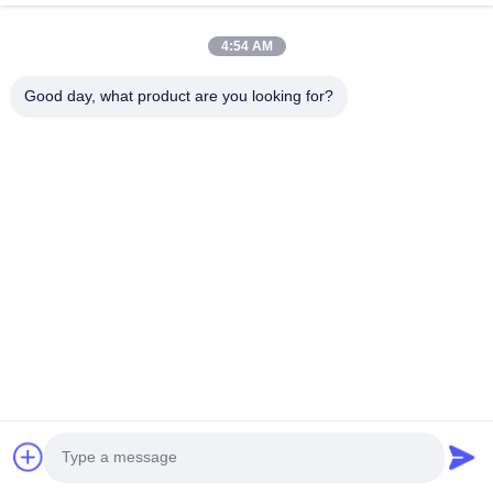
Σπίτι
Προϊόντα
Βίντεο
Σχετικά Με Εμάς
4:54 AM
Περιοδεία Στο Εργοστάσιο
Έλεγχος Ποιότητας
Good day, what product are you looking for?
Επικοινωνήστε Μαζί Μας
Ζητήστε Μια Προσφορά
Ειδήσεις
Μας Ελάτε Σε Επαφή Με
86-180-2241-8653
86-180-2241-8653
sales002@mq-acoustics.com
Δικαιώματα πνευματικής ιδιοκτησίας © 2024-2026 Guangzhou Mq
Acoustic Materials Co., Ltd. . Διατηρούνται όλα τα πνευματικά
δικαιώματα.