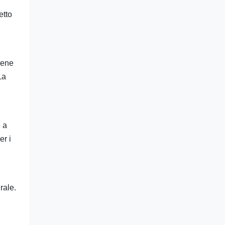
etto
iene
La
e a
er i
rale.