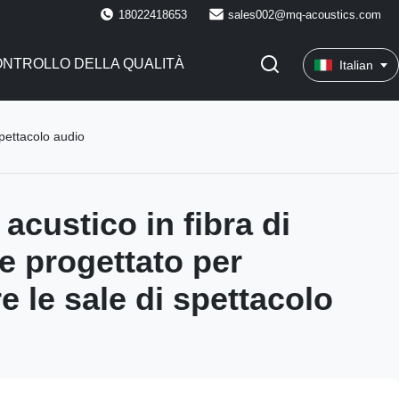
18022418653
sales002@mq-acoustics.com
NTROLLO DELLA QUALITÀ
Italian
spettacolo audio
acustico in fibra di
re progettato per
e le sale di spettacolo