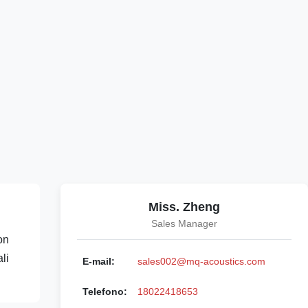
Miss. Zheng
Sales Manager
on
li
E-mail:
sales002@mq-acoustics.com
Telefono:
18022418653