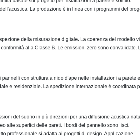
tità basate sul progetto per installazioni a parete e soffitto.
 dell'acustica. La produzione è in linea con i programmi del prog
l'ispezione della misurazione digitale. La coerenza del modello v
la conformità alla Classe B. Le emissioni zero sono convalidate. 
 pannelli con struttura a nido d'ape nelle installazioni a parete 
ale e residenziale. La spedizione internazionale è coordinata p
ssioni del suono in più direzioni per una diffusione acustica natu
alle superfici delle pareti. I bordi del pannello sono lisci.
tto professionale si adatta ai progetti di design. Applicazione