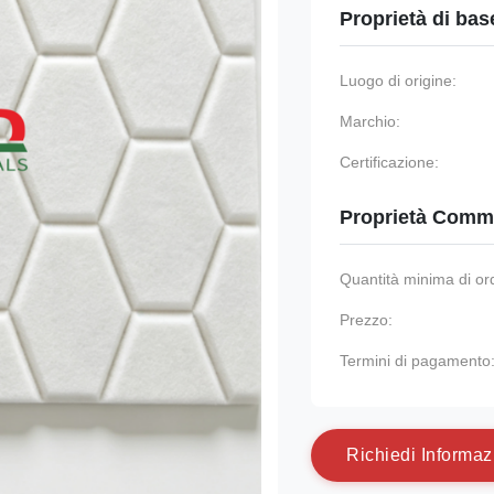
Proprietà di bas
Luogo di origine:
Marchio:
Certificazione:
Proprietà Comme
Quantità minima di or
Prezzo:
Termini di pagamento
R
i
c
h
i
e
d
i
I
n
f
o
r
m
a
z