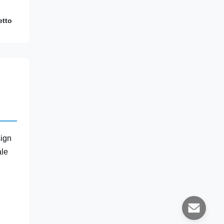
etto
sign
ale