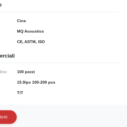
e
Cina
MQ Acoustics
CE, ASTM, ISO
rciali
dine:
100 pezzi
15.9/pc 100-200 pcs
:
T/T
i
o
n
i