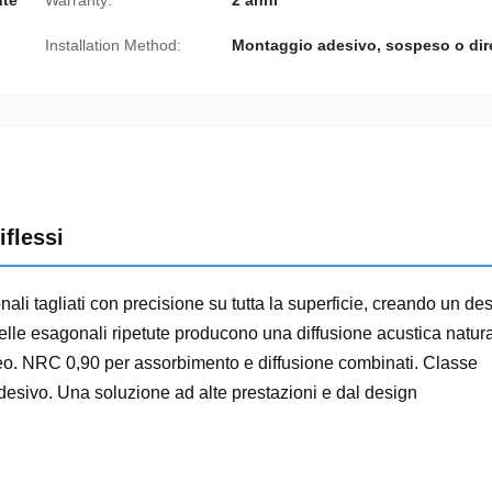
nte
Warranty:
2 anni
Installation Method:
Montaggio adesivo, sospeso o dir
iflessi
ali tagliati con precisione su tutta la superficie, creando un de
celle esagonali ripetute producono una diffusione acustica natur
o. NRC 0,90 per assorbimento e diffusione combinati. Classe
desivo. Una soluzione ad alte prestazioni e dal design