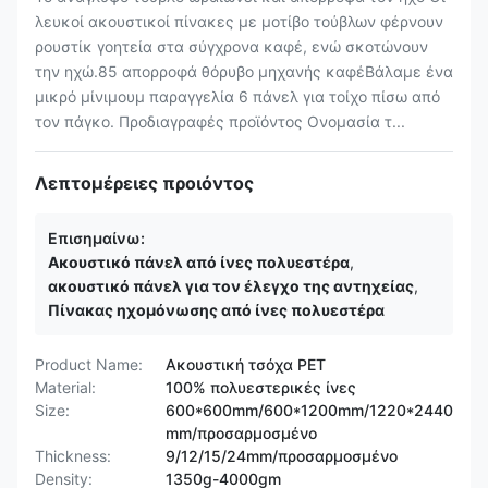
λευκοί ακουστικοί πίνακες με μοτίβο τούβλων φέρνουν
ρουστίκ γοητεία στα σύγχρονα καφέ, ενώ σκοτώνουν
την ηχώ.85 απορροφά θόρυβο μηχανής καφέΒάλαμε ένα
μικρό μίνιμουμ παραγγελία 6 πάνελ για τοίχο πίσω από
τον πάγκο. Προδιαγραφές προϊόντος Ονομασία τ...
Λεπτομέρειες προιόντος
Επισημαίνω:
Ακουστικό πάνελ από ίνες πολυεστέρα
,
ακουστικό πάνελ για τον έλεγχο της αντηχείας
,
Πίνακας ηχομόνωσης από ίνες πολυεστέρα
Product Name:
Ακουστική τσόχα PET
Material:
100% πολυεστερικές ίνες
Size:
600*600mm/600*1200mm/1220*2440
mm/προσαρμοσμένο
Thickness:
9/12/15/24mm/προσαρμοσμένο
Density:
1350g-4000gm