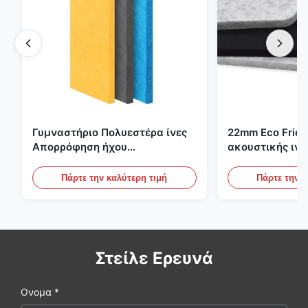
Γυμναστήριο Πολυεστέρα ίνες
22mm Eco Frien
Απορρόφηση ήχου
ακουστικής ιν
Πυροσβεστικό με
για το γραφείο, 
εξατομικευμένο σχεδιασμό
σινεμά
Πάρτε την καλύτερη τιμή
Πάρτε την κ
Στείλε Ερευνά
Ονομα *