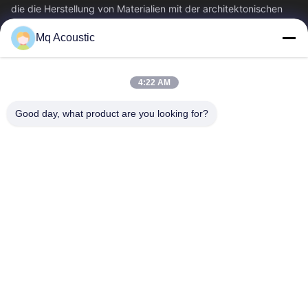
die die Herstellung von Materialien mit der architektonischen
Akustik...
Mq Acoustic
Schnelle Verbindungen
Zu Hause
Produkte
4:22 AM
Videos
Über Uns
Werksbesichtigung
Qualitätskontrolle
Good day, what product are you looking for?
Kontakt Mit Uns
Bitte Um Ein Angebot
Neuigkeiten
Treten Sie Mit Uns In Verbindung
86-180-2241-8653
86-180-2241-8653
sales002@mq-acoustics.com