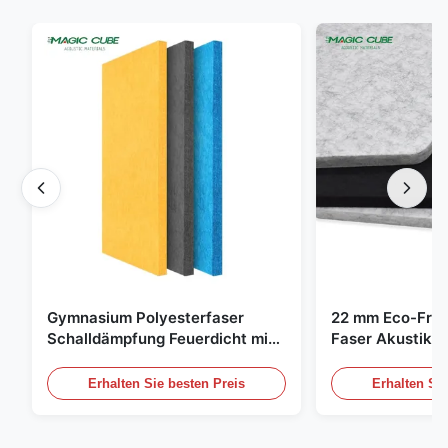
Gymnasium Polyesterfaser
22 mm Eco-Frie
Schalldämpfung Feuerdicht mit
Faser Akustik-P
individuellem Design
Zuhause und Ki
Erhalten Sie besten Preis
Erhalten Sie