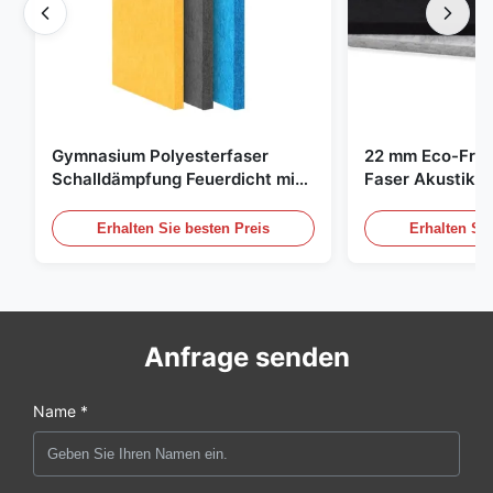
Gymnasium Polyesterfaser
22 mm Eco-Frie
Schalldämpfung Feuerdicht mit
Faser Akustik-P
individuellem Design
Zuhause und Ki
Erhalten Sie besten Preis
Erhalten Sie
Anfrage senden
Name *