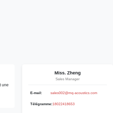
Miss. Zheng
Sales Manager
t une
E-mail:
sales002@mq-acoustics.com
Télégramme:
18022418653