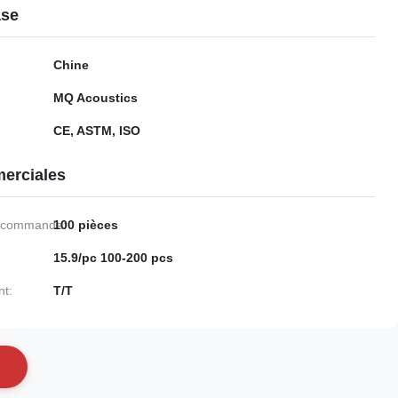
ase
Chine
MQ Acoustics
CE, ASTM, ISO
erciales
e commande:
100 pièces
15.9/pc 100-200 pcs
nt:
T/T