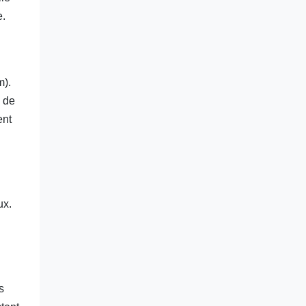
e.
m).
e de
ent
ux.
s