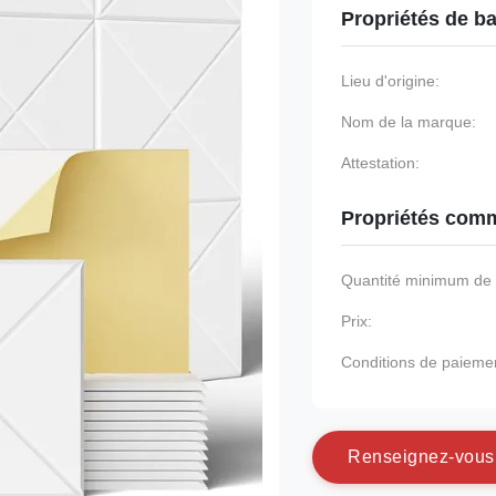
Propriétés de b
Lieu d'origine:
Nom de la marque:
Attestation:
Propriétés comm
Quantité minimum d
Prix:
Conditions de paieme
R
e
n
s
e
i
g
n
e
z
-
v
o
u
s