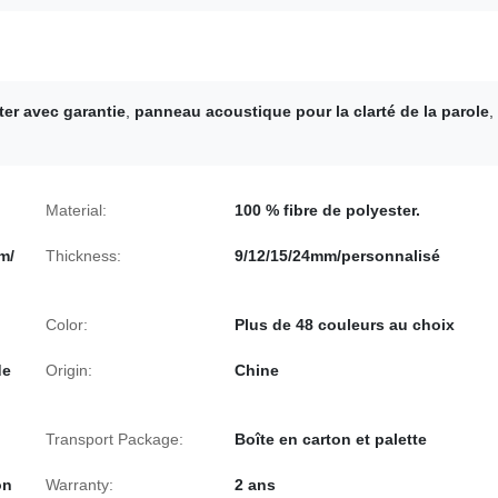
er avec garantie
,
panneau acoustique pour la clarté de la parole
,
Material:
100 % fibre de polyester.
m/
Thickness:
9/12/15/24mm/personnalisé
Color:
Plus de 48 couleurs au choix
de
Origin:
Chine
Transport Package:
Boîte en carton et palette
on
Warranty:
2 ans