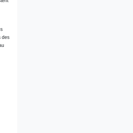
tent
es
s des
au