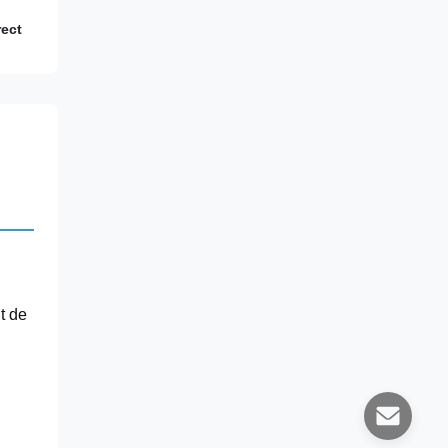
ect
t de