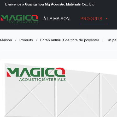
Bienvenue à
Guangzhou Mq Acoustic Materials Co., Ltd
À LA MAISON
PRODUITS
Maison
/
Produits
/
Écran antibruit de fibre de polyester
/
Un pan