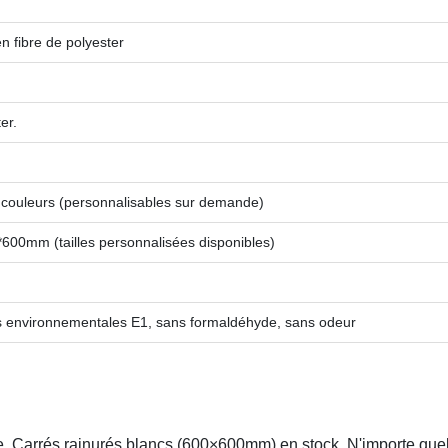
 fibre de polyester
er.
 couleurs (personnalisables sur demande)
00mm (tailles personnalisées disponibles)
environnementales E1, sans formaldéhyde, sans odeur
ine. Carrés rainurés blancs (600×600mm) en stock. N'importe que