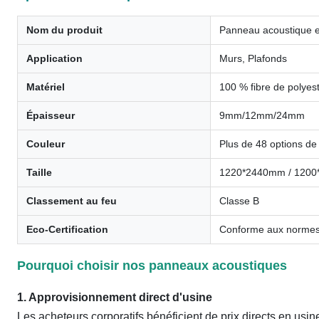
Nom du produit
Panneau acoustique en
Application
Murs, Plafonds
Matériel
100 % fibre de polyest
Épaisseur
9mm/12mm/24mm
Couleur
Plus de 48 options de
Taille
1220*2440mm / 1200*6
Classement au feu
Classe B
Eco-Certification
Conforme aux normes 
Pourquoi choisir nos panneaux acoustiques
1. Approvisionnement direct d'usine
Les acheteurs corporatifs bénéficient de prix directs en us