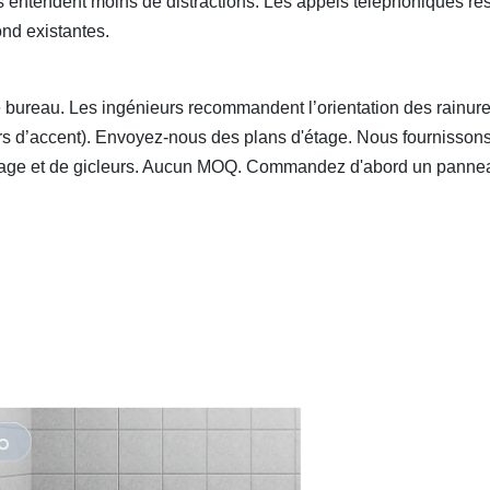
s entendent moins de distractions. Les appels téléphoniques res
ond existantes.
 bureau. Les ingénieurs recommandent l’orientation des rainur
murs d’accent). Envoyez-nous des plans d'étage. Nous fournisson
irage et de gicleurs. Aucun MOQ. Commandez d'abord un panne